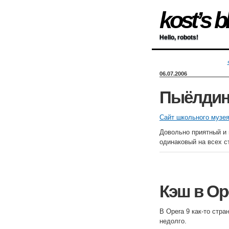
kost’s b
Hello, robots!
06.07.2006
Пыёлдин
Сайт школьного музе
Довольно приятный и 
одинаковый на всех с
Кэш в Op
В Opera 9 как-то стра
недолго.