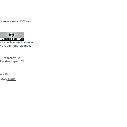
исаться на RSS/Atom
blog is licensed under a
ive Commons License
.
Работает на
ovable Type 3.21
46801
a.kost