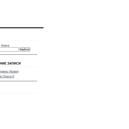
 блоге:
НИЕ ЗАПИСИ
дино (Коми)
в Opera 9