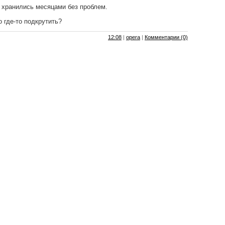
 хранились месяцами без проблем.
 где-то подкрутить?
12:08
|
opera
|
Комментарии (0)