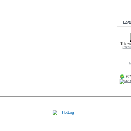
Подп
This we
Creat
M
987