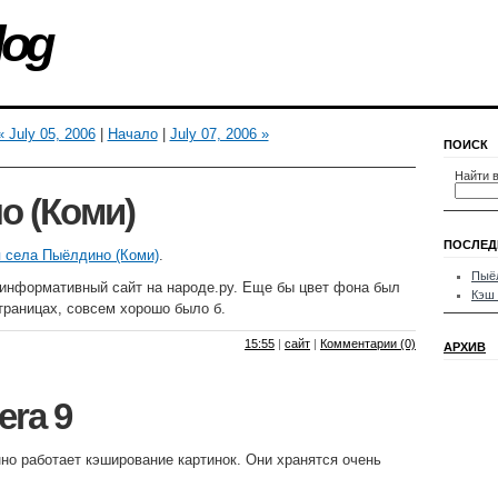
log
« July 05, 2006
|
Начало
|
July 07, 2006 »
ПОИСК
Найти в
о (Коми)
ПОСЛЕД
я села Пыёлдино (Коми)
.
Пыёл
информативный сайт на народе.ру. Еще бы цвет фона был
Кэш 
траницах, совсем хорошо было б.
15:55
|
сайт
|
Комментарии (0)
АРХИВ
era 9
нно работает кэширование картинок. Они хранятся очень