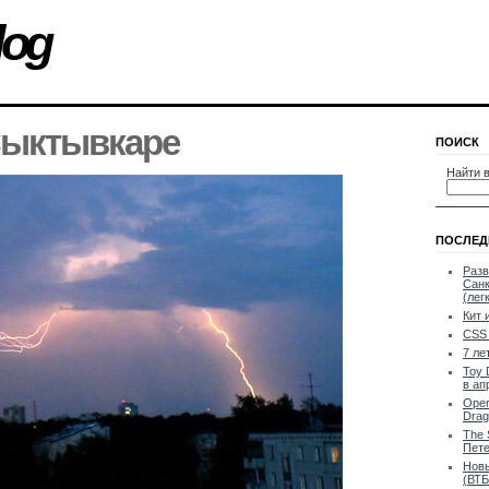
log
Сыктывкаре
ПОИСК
Найти в
ПОСЛЕД
Разв
Санк
(лег
Кит 
CSS 
7 ле
Toy 
в ап
Oper
Drag
The 
Пете
Новы
(ВТБ