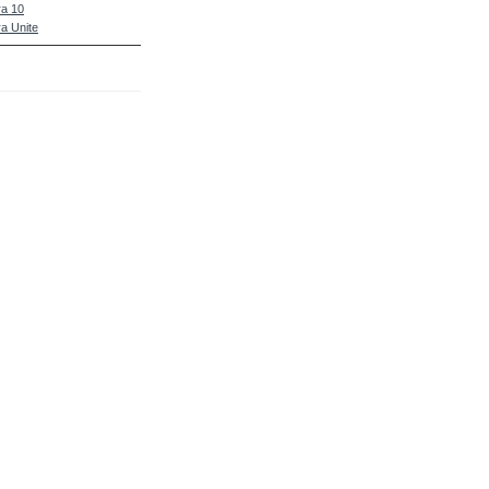
a 10
a Unite