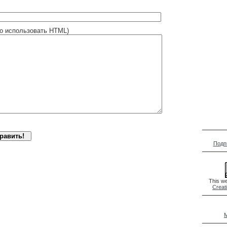
о использовать HTML)
Подп
This we
Creat
M