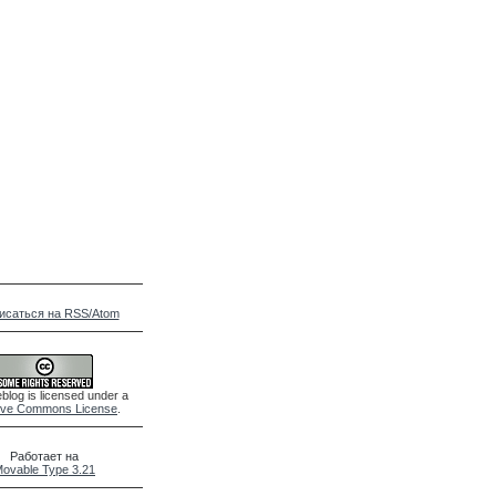
исаться на RSS/Atom
blog is licensed under a
ive Commons License
.
Работает на
ovable Type 3.21