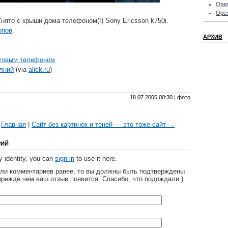
Oper
Oper
Снято с крыши дома телефоном(!) Sony Ericsson k750i.
опов
.
АРХИВ
отовым телефоном
лний
(via
alick.ru
)
18.07.2006
00:30
|
фото
|
Главная
|
Сайт без картинок и теней — это тоже сайт →
РИЙ
 identity, you can
sign in
to use it here.
яли комментариев ранее, то вы должны быть подтверждены
прежде чем ваш отзыв появится. Спасибо, что подождали.)