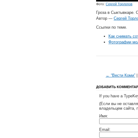
Фото:
Сергей Торлопов
Гроза в Сыктывкаре. 
Автор —
Сергей Торл
Ссылки по теме.
Как снимать с
Фотографии мо
← “Вести Коми”
ДОБАВИТЬ КОММЕНТА
If you have a TypeKey
(Если вы не оставл
владельцем сайта, 
Имя:
Email: