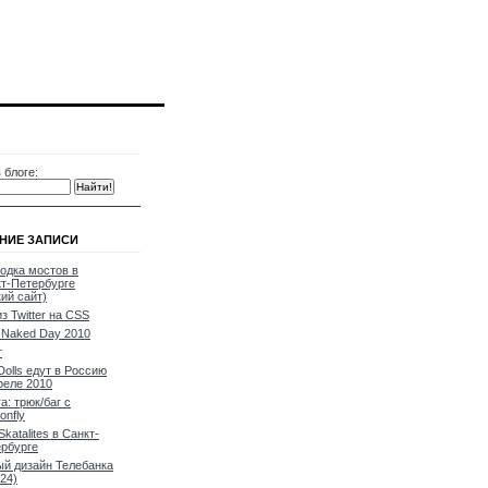
 блоге:
НИЕ ЗАПИСИ
одка мостов в
т-Петербурге
кий сайт)
из Twitter на CSS
Naked Day 2010
т
Dolls едут в Россию
реле 2010
a: трюк/баг с
onfly
Skatalites в Санкт-
рбурге
й дизайн Телебанка
24)