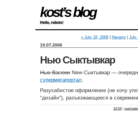
kost’s blog
Hello, robots!
« July 18, 2006
|
Начало
|
July
19.07.2006
Нью Сыктывкар
Нью Васюки
New-Сыктывкар — очеред
супермегапортал
.
Разухабистое оформление (не хочу упо
“дизайн”), разъезжающееся в современ
10:54
|
сыктывк