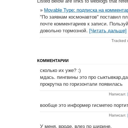
Listed below are links to weblogs that ref
»
Movable Type: подписка на коммента
"По заявкам космонавтов" поставил пл
почте комментариев к записи. Пользуй
довольно тормозной.
[Читать дальше]
Tracked
КОММЕНТАРИИ
сколько их уже? :)
мдась. пингвины это про сыктывкар,да.
прокрутка по горизонтали появилась
Написал:
вообще это информер гисметео портит
Написал:
У меня, вроде, влез по ширине.