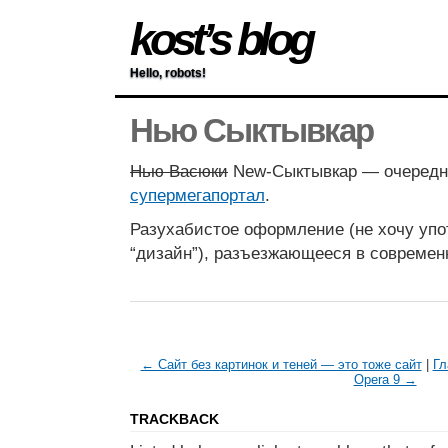
kost’s blog
Hello, robots!
Нью Сыктывкар
Нью Васюки
New-Сыктывкар — очеред
супермегапортал
.
Разухабистое оформление (не хочу упо
“дизайн”), разъезжающееся в современ
← Сайт без картинок и теней — это тоже сайт
|
Гл
Opera 9 →
TRACKBACK