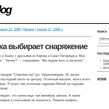
log
ugust 13, 2006
|
Начало
|
August 17, 2006 »
ПОИСК
Найти в
ка выбирает снаряжение
ПОСЛЕД
у в Анапу с друзьями из Кирова и Санкт-Петербурга. Мне
”. “Зачем?” — спрашиваю. “Мы будем жить в палатках”.
Блон
сна
Инте
спродаж “Спортмастер” (ул. Орджоникидзе, 20, метро
 последний вагон из центра). Отличный магазин, много всего
АРХИВ
аром. Я купил там отличные садалики Merrell на подошве
ублей.
убедил, что нужен еще, как минимум, рюкзак. А также
юкзаков и спальников не оказалось. Решили выбрать