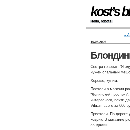
kost’s b
Hello, robots!
« A
16.08.2006
Блондин
Сестра говорит: “Я ед
нужен спальный мешок
Хорошо, купим.
Поехали в магазин ра
“Ленинский проспект”,
интересного, почти д
Vibram всего за 600 р
Приехали. По дороге 
коврик. В магазине р
сандалии.