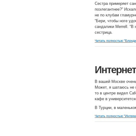
Сестра примеряет сан
поэлегантнее?” Искал
не по клубам гламурн
“Бери, чтобы ноге уд
сандалики Merrell. “В
сестрица.
Читать полностью "Блонд
Интернет
В вашей Москве очень
Может, я шатаюсь не в
то в центре видел Ca
кафе в университетск
В Турции, в маленько
Читать полностью "Интер