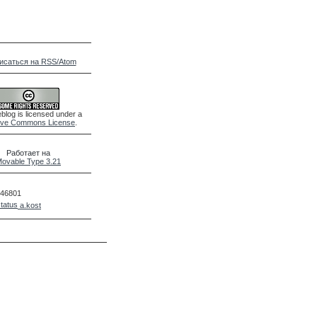
исаться на RSS/Atom
blog is licensed under a
ive Commons License
.
Работает на
ovable Type 3.21
46801
a.kost