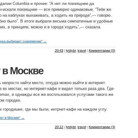
далии Columbia и прочее: “А нет ли поизящнее да
и-искали поизящнее — все примерно одинаковые. “Тебе же
о на каблуках выхаживать, а ходить на природе”,— говорю.
обно было”. В итоге выбрали весьма симпатичные и удобные
 них, в принципе, можно и в городе ходить”,— сказала
инка выбирает снаряжение" →
20:43
|
lytdybr
,
travel
|
Комментарии (0)
 в Москве
 непросто найти место, откуда можно выйти в интернет.
 ех местах, но интернет-кафе я видел только раза два. Где-
femax, и однажды все же воспльзовался услугами такого же
ом городке.
м городишке, где мы были, интрнет-кафе на каждом углу.
нет в Москве" →
20:12
|
lytdybr
,
travel
|
Комментарии (3)