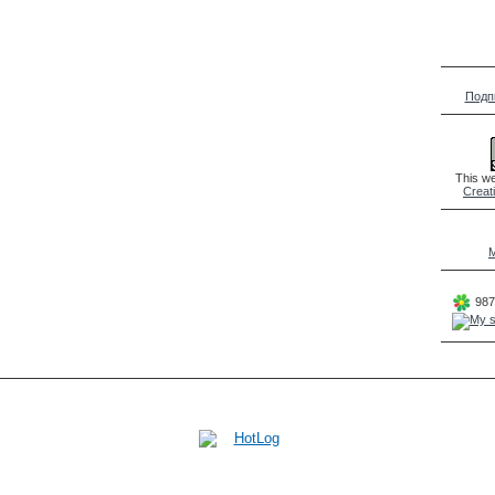
Подп
This we
Creat
M
987