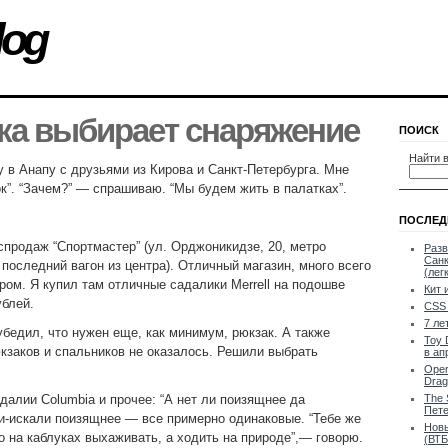
log
ка выбирает снаряжение
ПОИСК
Найти в
у в Анапу с друзьями из Кирова и Санкт-Петербурга. Мне
”. “Зачем?” — спрашиваю. “Мы будем жить в палатках”.
ПОСЛЕД
спродаж “Спортмастер” (ул. Орджоникидзе, 20, метро
Разв
Санк
 последний вагон из центра). Отличный магазин, много всего
(лег
аром. Я купил там отличные садалики Merrell на подошве
Кит 
ублей.
CSS 
7 ле
убедил, что нужен еще, как минимум, рюкзак. А также
Toy 
юкзаков и спальников не оказалось. Решили выбрать
в ап
Oper
Drag
далии Columbia и прочее: “А нет ли поизящнее да
The 
Пете
и-искали поизящнее — все примерно одинаковые. “Тебе же
Новы
о на каблуках выхаживать, а ходить на природе”,— говорю.
(ВТБ