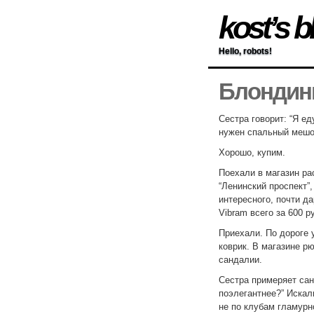
kost’s b
Hello, robots!
Блондин
Сестра говорит: “Я ед
нужен спальный мешок
Хорошо, купим.
Поехали в магазин ра
“Ленинский проспект”,
интересного, почти д
Vibram всего за 600 р
Приехали. По дороге 
коврик. В магазине р
сандалии.
Сестра примеряет сан
поэлегантнее?” Искал
не по клубам гламурн