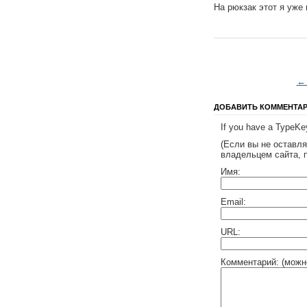
На рюкзак этот я уже
← 
ДОБАВИТЬ КОММЕНТА
If you have a TypeKey
(Если вы не оставл
владельцем сайта, 
Имя:
Email:
URL:
Комментарий: (можн