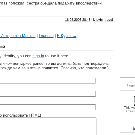
 глаз положил, сестра обещала подарить впоследствии.
16.08.2006
20:43
|
lytdybr
,
travel
Интернет в Москве
|
Главная
|
В Курск →
РИЙ
 identity, you can
sign in
to use it here.
яли комментариев ранее, то вы должны быть подтверждены
прежде чем ваш отзыв появится. Спасибо, что подождали.)
Подп
This we
Creat
о использовать HTML)
M