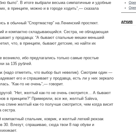
обно было”. В итоге выбрали весьма симпатичные и удобные
Oper
Oper
 них, в принципе, можно и в городе ходить”,— сказала
АРХИВ
ись в обычный “Спортмастер” на Ленинский проспект.
кий и компактно складывающийся. Сестра, не обладающая
ашвает у продавца: “А бывают спальные мешки меньшей
тил, что, в принципе, бывают детские, но найти их
е возникло, ибо предлагались только самые простые
и за 135 рублей.
к (надо отметить, что выбор был невелик). Смотрим один —
адевает его и спрашивает у продавца, есть ли у них зеркало
лась. “Как-то не очень”,— говорит.
ругой. “Нет, желтый как-то не очень смотрится… А бывают
нов в принципе?” Примеряли, все же, желтый Saleva,
 на спине желтый как-то получше смотрится, чем когда висит
а сестра.
й компактный спальник, коврик, и желтый легкий рюкзак
в 30. Влезут, спрашиваю, сюда твои 8 пар обуви и
хихикает.