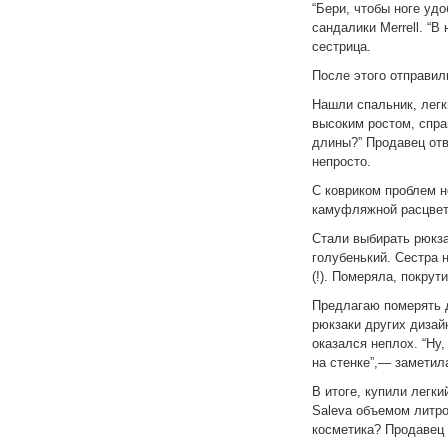
“Бери, чтобы ноге уд
сандалики Merrell. “В
сестрица.
После этого отправил
Нашли спальник, лег
высоким ростом, спр
длины?” Продавец отве
непросто.
С ковриком проблем н
камуфляжной расцветк
Стали выбирать рюкза
голубенький. Сестра н
(!). Померяла, покрути
Предлагаю померять д
рюкзаки других дизай
оказался неплох. “Ну,
на стенке”,— заметил
В итоге, купили легки
Saleva объемом литро
косметика? Продавец 