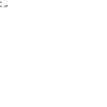
a 10
a Unite