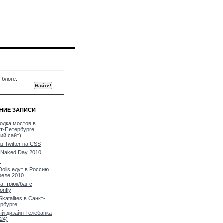
 блоге:
НИЕ ЗАПИСИ
одка мостов в
т-Петербурге
кий сайт)
из Twitter на CSS
Naked Day 2010
т
Dolls едут в Россию
реле 2010
a: трюк/баг с
onfly
Skatalites в Санкт-
рбурге
й дизайн Телебанка
24)