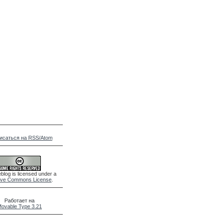
исаться на RSS/Atom
blog is licensed under a
ive Commons License
.
Работает на
ovable Type 3.21