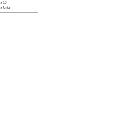
a 10
a Unite