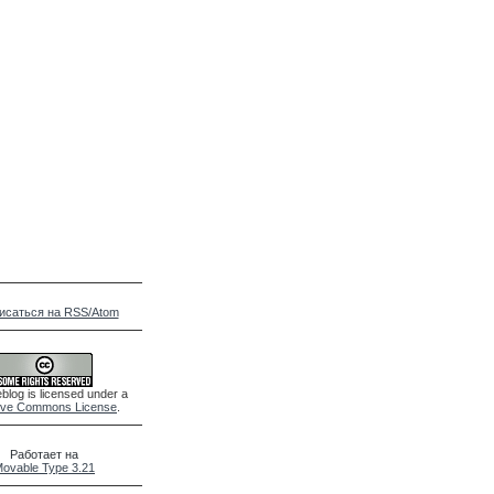
исаться на RSS/Atom
blog is licensed under a
ive Commons License
.
Работает на
ovable Type 3.21