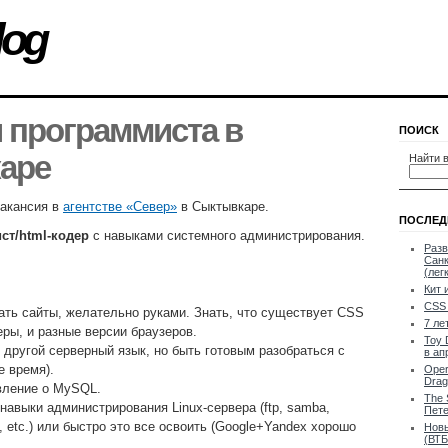
log
 программиста в
ПОИСК
аре
Найти в
вакансия в
агентстве «Север»
в Сыктывкаре.
ПОСЛЕД
ст/html-кодер
с навыками системного администрирования.
Разв
Санк
(лег
Кит 
CSS 
ать сайты, желательно руками. Знать, что существует CSS
7 ле
еры, и разные версии браузеров.
Toy 
 другой серверный язык, но быть готовым разобраться с
в ап
е время).
Oper
Drag
вление о MySQL.
The 
навыки администрирования Linux-сервера (ftp, samba,
Пете
e, etc.) или быстро это все освоить (Google+Yandex хорошо
Новы
(ВТБ