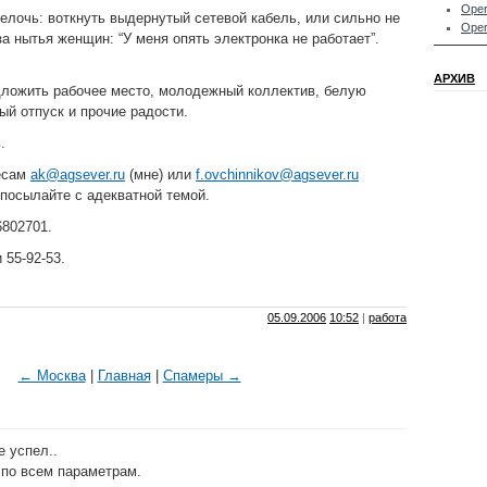
Oper
елочь: воткнуть выдернутый сетевой кабель, или сильно не
Oper
за нытья женщин: “У меня опять электронка не работает”.
АРХИВ
дложить рабочее место, молодежный коллектив, белую
ый отпуск и прочие радости.
.
есам
ak@agsever.ru
(мне) или
f.ovchinnikov@agsever.ru
 посылайте с адекватной темой.
6802701.
 55-92-53.
05.09.2006
10:52
|
работа
← Москва
|
Главная
|
Спамеры →
е успел..
 по всем параметрам.