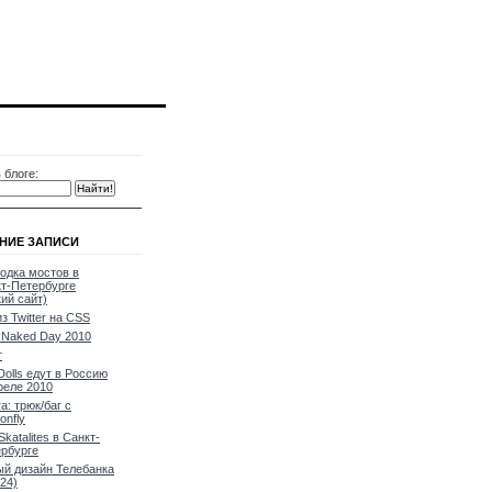
 блоге:
НИЕ ЗАПИСИ
одка мостов в
т-Петербурге
кий сайт)
из Twitter на CSS
Naked Day 2010
т
Dolls едут в Россию
реле 2010
a: трюк/баг с
onfly
Skatalites в Санкт-
рбурге
й дизайн Телебанка
24)