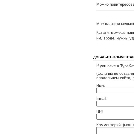
Можно поинтересова
Мне платили мень
Кстати, можешь нап
им, вроде, нужны у
ДОБАВИТЬ КОММЕНТА
If you have a TypeKey
(Если вы не оставл
владельцем сайта, 
Имя:
Email:
URL:
Комментарий: (можн