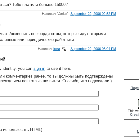
ться? Тебе платили больше 15000?
Написал: Vankof |
September 22, 2006 02:52 PM
ше…
исать/позвонить по координатам, которые идут вторыми —
даленные или периодические работники.
Написал:
kost
|
September 22, 2006 03:04 PM
РИЙ
 identity, you can
sign in
to use it here.
яли комментариев ранее, то вы должны быть подтверждены
прежде чем ваш отзыв появится. Спасибо, что подождали.)
Подп
This we
Creat
о использовать HTML)
M