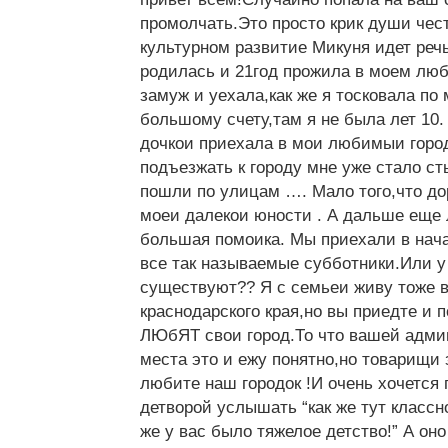
промолчать.Это просто крик души чес
культурном развитие Микуня идет реч
родилась и 21год прожила в моем л
замуж и уехала,как же я тосковала по 
большому счету,там я не была лет 10. 
дочкои приехала в мои любимыи горо
подъезжать к городу мне уже стало ст
пошли по улицам …. Мало того,что до
моеи далекои юности . А дальше еще 
большая помоика. Мы приехали в нач
все так называемые субботники.Или у
существуют?? Я с семьеи живу тоже 
краснодарского края,но вы приедте и 
ЛЮбЯТ свои город.То что вашей адми
места это и ежу понятно,но товарищи
любите наш городок !И очень хочется 
детворой услышать “как же тут классно
же у вас было тяжелое детство!” А он