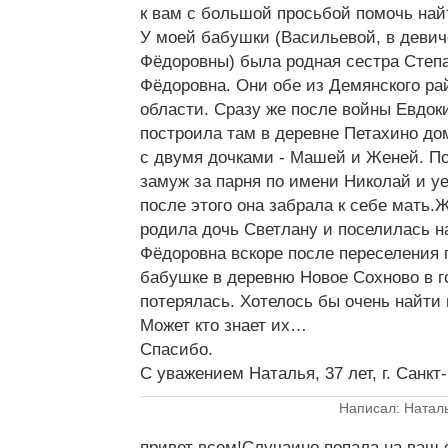
к вам с большой просьбой помочь най
У моей бабушки (Васильевой, в девич
Фёдоровны) была родная сестра Степ
Фёдоровна. Они обе из Демянского ра
области. Сразу же после войны Евдок
построила там в деревне Петахино до
с двумя дочками - Машей и Женей. 
замуж за парня по имени Николай и уе
после этого она забрала к себе мать
родила дочь Светлану и поселилась н
Фёдоровна вскоре после переселения 
бабушке в деревню Новое Сохново в го
потерялась. Хотелось бы очень найти
Может кто знает их…
Спасибо.
С уважением Наталья, 37 лет, г. Санкт
Написал: Натал
привет всем!Случаино попала на ваш с