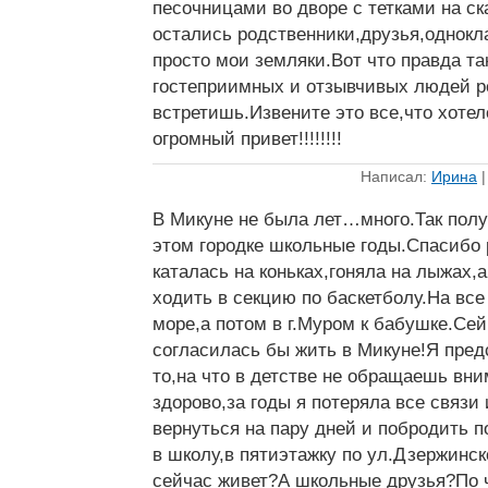
песочницами во дворе с тетками на с
остались родственники,друзья,однокл
просто мои земляки.Вот что правда так
гостеприимных и отзывчивых людей р
встретишь.Извените это все,что хотел
огромный привет!!!!!!!!
Написал:
Ирина
В Микуне не была лет…много.Так полу
этом городке школьные годы.Спасибо
каталась на коньках,гоняла на лыжах,
ходить в секцию по баскетболу.На все
море,а потом в г.Муром к бабушке.Сейч
согласилась бы жить в Микуне!Я пред
то,на что в детстве не обращаешь вн
здорово,за годы я потеряла все связи 
вернуться на пару дней и побродить 
в школу,в пятиэтажку по ул.Дзержинск
сейчас живет?А школьные друзья?По ч