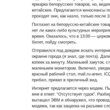
ярмарка белорусских товаров, но, види
китайские. Предлагаются киносеансы по
проходят они, как назло, только после 1
Поглазел на белорусско-китайские това
нет ли каких-либо культурных меропри
время. Оказалось, что в 13:00 — цирко
билет, пойду смотреть.
Отправился под дождем искать интернет
окраине города (я знал, где почта). Дал
копеек за минуту. Маленький закуток, с
маленьким монитором. Включил, увиде
красный рабочий стол, mail.ru-агент, IC
прибил, привел в приличный вид.
Интернет предлагается через модем. П
мне в ответ: “Отсутствует гудок”. Разби
вытащил ЭВМ и обнаружил, что провод
модема, так как защелка на разъеме сл