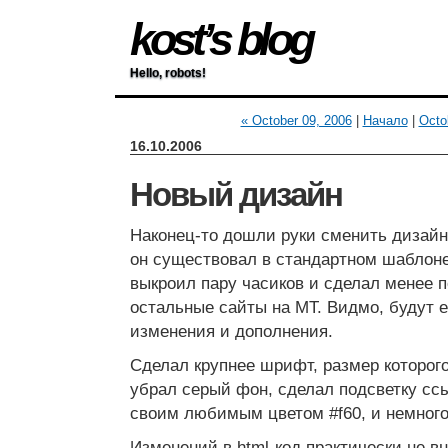
kost’s blog
Hello, robots!
« October 09, 2006
|
Начало
|
Octo
16.10.2006
Новый дизайн
Наконец-то дошли руки сменить дизай
он существовал в стандартном шаблоне 
выкроил пару часиков и сделал менее 
остальные сайты на MT. Видмо, будут 
изменения и дополнения.
Сделал крупнее шрифт, размер которого
убрал серый фон, сделал подсветку сс
своим любимым цветом #f60, и немного
Изменений в html-код практически не в