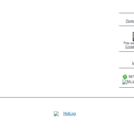
Подп
This we
Creat
M
987