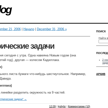
log
ember 21, 2006
|
Начало
|
December 31, 2006 »
ПОИСК
Найти в
рические задачи
ПОСЛЕД
ня сегодня с утра. Одна навеяна Новым годом (она
етий год), другая — колесом Кадиллака.
2 ге
зада
я)
ьного листа бумаги что-нибудь шестиугольное. Например,
АРХИВ
 Давида.
диллака)
линейки разделить окружность на 9 частей.
етрические задачи" →
12:09
|
lytdybr
|
Комментарии (10)