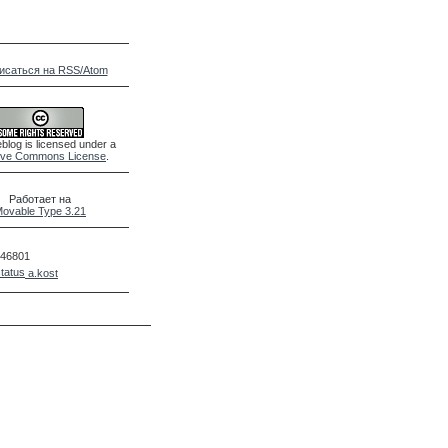
исаться на RSS/Atom
blog is licensed under a
ive Commons License
.
Работает на
ovable Type 3.21
46801
a.kost