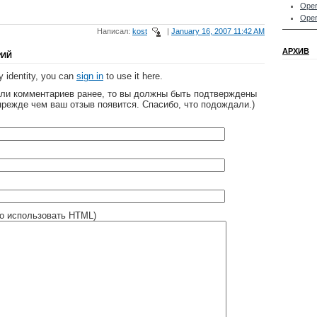
Oper
Oper
Написал:
kost
|
January 16, 2007 11:42 AM
АРХИВ
РИЙ
 identity, you can
sign in
to use it here.
яли комментариев ранее, то вы должны быть подтверждены
прежде чем ваш отзыв появится. Спасибо, что подождали.)
о использовать HTML)