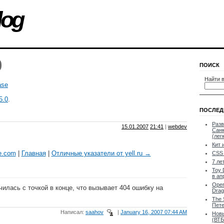
log
0
ПОИСК
Найти в
ase
5.0
.
ПОСЛЕД
Разв
15.01.2007
21:41
|
webdev
Санк
(лег
Кит 
e.com
|
Главная
|
Отличные указатели от yell.ru →
CSS 
7 ле
Toy 
в ап
Oper
илась с точкой в конце, что вызывает 404 ошибку на
Drag
The 
Пете
Написал:
saahov
|
January 16, 2007 07:44 AM
Новы
(ВТБ