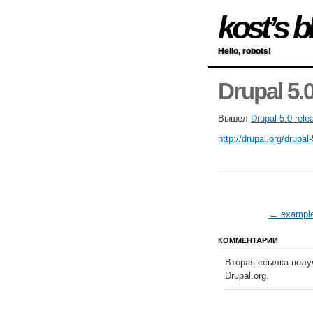
kost’s b
Hello, robots!
Drupal 5.
Вышел
Drupal 5.0 rele
http://drupal.org/drupal-
← exampl
КОММЕНТАРИИ
Вторая ссылка получ
Drupal.org.