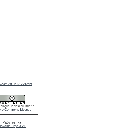
исаться на RSS/Atom
blog is licensed under a
ive Commons License
.
Работает на
ovable Type 3.21