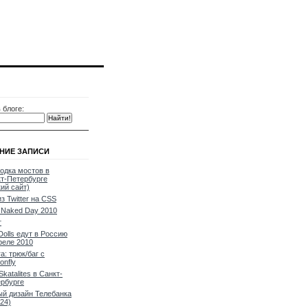
 блоге:
НИЕ ЗАПИСИ
одка мостов в
т-Петербурге
кий сайт)
из Twitter на CSS
Naked Day 2010
т
Dolls едут в Россию
реле 2010
a: трюк/баг с
onfly
Skatalites в Санкт-
рбурге
й дизайн Телебанка
24)