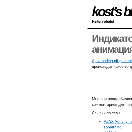
kost’s b
Hello, robots!
Индикатор
анимация
Ajax loading gif generat
происходит какое-то 
Мне они понадобились
комментариев для не
Ссылки по теме:
AJAX Activity in
something