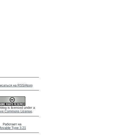
исаться на RSS/Atom
blog is licensed under a
ive Commons License
.
Работает на
ovable Type 3.21