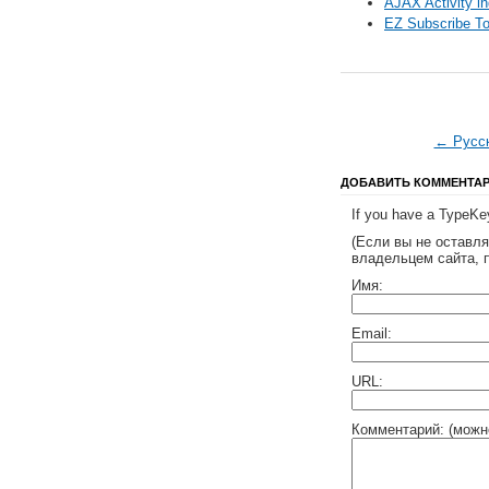
AJAX Activity in
EZ Subscribe T
← Русск
ДОБАВИТЬ КОММЕНТА
If you have a TypeKey
(Если вы не оставл
владельцем сайта, 
Имя:
Email:
URL:
Комментарий: (можн