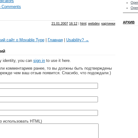
dicators
Oper
o Comments
Oper
АРХИВ
21.01.2007
16:12
|
html
,
webdev
,
картинки
ий сайт о Movable Type
|
Главная
|
Usability? →
РИЙ
 identity, you can
sign in
to use it here.
яли комментариев ранее, то вы должны быть подтверждены
прежде чем ваш отзыв появится. Спасибо, что подождали.)
о использовать HTML)