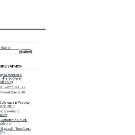
 блоге:
НИЕ ЗАПИСИ
одка мостов в
т-Петербурге
кий сайт)
из Twitter на CSS
Naked Day 2010
т
Dolls едут в Россию
реле 2010
a: трюк/баг с
onfly
Skatalites в Санкт-
рбурге
й дизайн Телебанка
24)