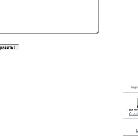
Подп
This we
Creat
M