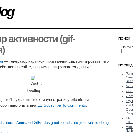
log
 активности (gif-
ПОИСК
)
Найти в
or
— генератор картинок, призванных символизировать, что
ПОСЛЕД
действие на сайте, например, загружаются данные.
Разв
Санк
(лег
Кит 
Loading…
CSS 
7 ле
, чтобы украсить тоскливую страницу обработки
Toy 
в ап
торопливого плагина
EZ Subscribe To Comments
.
Oper
Drag
The 
Пете
dicators | Animated GIFs designed to indicate your site is doing
Новы
(ВТБ