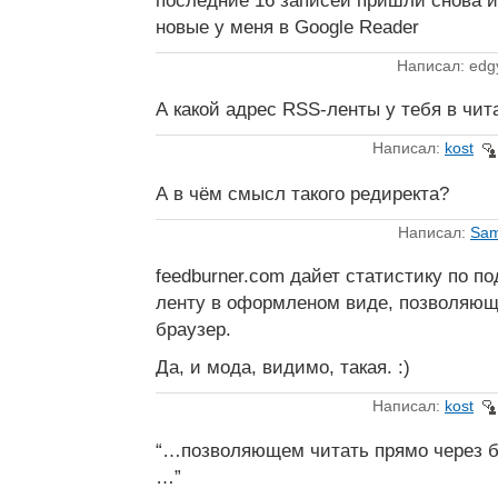
последние 16 записей пришли снова и
новые у меня в Google Reader
Написал: edg
А какой адрес RSS-ленты у тебя в чит
Написал:
kost
А в чём смысл такого редиректа?
Написал:
Sa
feedburner.com дайет статистику по п
ленту в оформленом виде, позволяющ
браузер.
Да, и мода, видимо, такая. :)
Написал:
kost
“…позволяющем читать прямо через б
…”