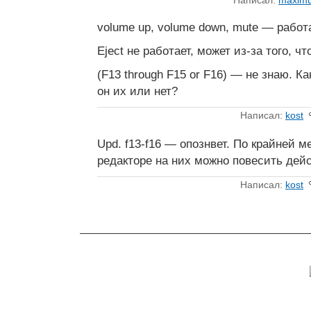
Написал:
maxim
volume up, volume down, mute — работ
Eject не работает, может из-за того, чт
(F13 through F15 or F16) — не знаю. Ка
он их или нет?
Написал:
kost
Upd. f13-f16 — опознвет. По крайней м
редакторе на них можно повесить дей
Написал:
kost