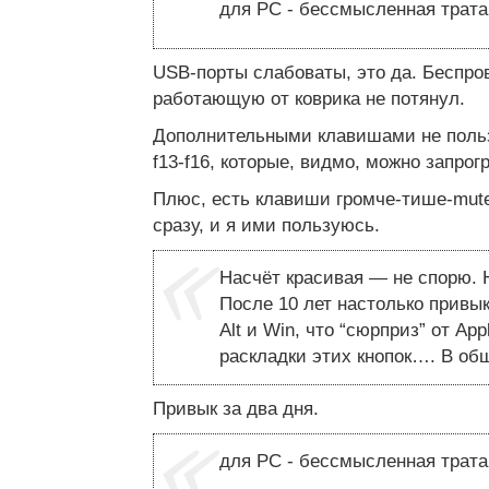
для PC - бессмысленная трат
USB-порты слабоваты, это да. Беспр
работающую от коврика не потянул.
Дополнительными клавишами не польз
f13-f16, которые, видмо, можно запро
Плюс, есть клавиши громче-тише-mut
сразу, и я ими пользуюсь.
Насчёт красивая — не спорю. 
После 10 лет настолько привык
Alt и Win, что “сюрприз” от Ap
раскладки этих кнопок…. В общ
Привык за два дня.
для PC - бессмысленная трат