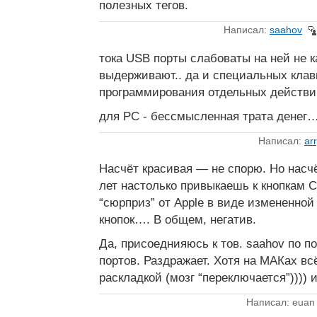
полезных тегов.
Написал:
saahov
тока USB порты слабоваты на ней не
выдерживают.. да и специальных кла
программирования отдельных действ
для PC - бессмысленная трата денег
Написал:
ar
Насчёт красивая — не спорю. Но насч
лет настолько привыкаешь к кнопкам Ctr
“сюрприз” от Apple в виде измененной
кнопок…. В общем, негатив.
Да, присоеднияюсь к тов. saahov по п
портов. Раздражает. Хотя на МАКах всё
раскладкой (мозг “переключается”)))) 
Написал: euan