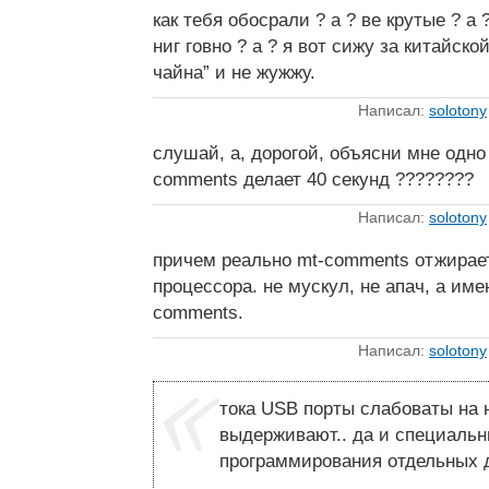
как тебя обосрали ? а ? ве крутые ? а 
ниг говно ? а ? я вот сижу за китайско
чайна” и не жужжу.
Написал:
solotony
слушай, а, дорогой, объясни мне одно 
comments делает 40 секунд ????????
Написал:
solotony
причем реально mt-comments отжирает
процессора. не мускул, не апач, а име
comments.
Написал:
solotony
тока USB порты слабоваты на
выдерживают.. да и специаль
программирования отдельных 