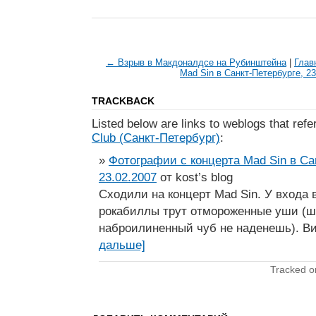
← Взрыв в Макдоналдсе на Рубинштейна
|
Глав
Mad Sin в Санкт-Петербурге, 2
TRACKBACK
Listed below are links to weblogs that ref
Club (Санкт-Петербург)
:
»
Фотографии с концерта Mad Sin в Са
23.02.2007
от kost’s blog
Сходили на концерт Mad Sin. У входа в
рокабиллы трут отмороженные уши (ш
наброилиненный чуб не наденешь). Ви
дальше]
Tracked 