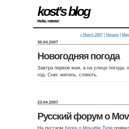
kost’s blog
Hello, robots!
« March 2007
|
Начало
|
May
30.04.2007
Новогодняя погода
Завтра первое мая, а на улице погода, 
год. Снег, метель, слякоть.
23.04.2007
Русский форум о Mov
На русском
блоге о Movable Type
появи