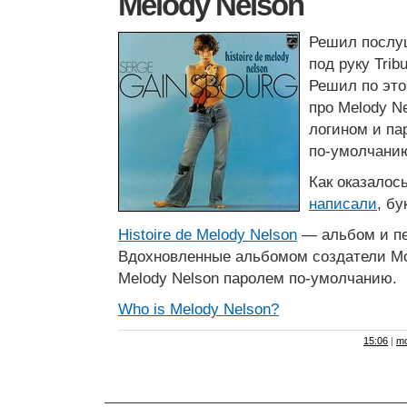
Melody Nelson
Решил послуш
под руку Trib
Решил по это
про Melody Ne
логином и па
по-умолчани
Как оказалос
написали
, бу
Histoire de Melody Nelson
— альбом и пе
Вдохновленные альбомом создатели Mo
Melody Nelson паролем по-умолчанию.
Who is Melody Nelson?
15:06
|
mo