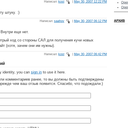
Написал:
kost
|
May 30, 2007 12:22 PM
Oper
Oper
у штуку. :)
АРХИВ
Написал:
saahov
|
May 30, 2007 06:12 PM
 Внутри еще нет.
трый ход со стороны САЛ для получения кучи новых
айт (хотя, зачем они им нужны).
Написал:
kost
|
May 30, 2007 06:42 PM
РИЙ
 identity, you can
sign in
to use it here.
яли комментариев ранее, то вы должны быть подтверждены
прежде чем ваш отзыв появится. Спасибо, что подождали.)