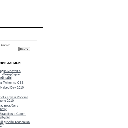
 блоге:
НИЕ ЗАПИСИ
одка мостов в
т-Петербурге
кий сайт)
из Twitter на CSS
Naked Day 2010
т
Dolls едут в Россию
реле 2010
a: трюк/баг с
onfly
Skatalites в Санкт-
рбурге
й дизайн Телебанка
24)