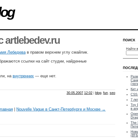
log
 artlebedev.ru
ПОИСК
Найти в
мия Лебедева
в правом верхнем углу смайлик.
бражаются ссылки на сайт студии, найденные
ПОСЛЕД
ыли, на
внутренних
— еще нет.
Разв
Санк
(лег
Кит 
30.05.2007
12:02
|
blog
,
fun
,
seo
CSS 
7 ле
Toy 
в ап
лавная
|
Nouvelle Vague в Санкт-Петербурге и Москве →
Oper
Drag
The 
Пете
Новы
(ВТБ