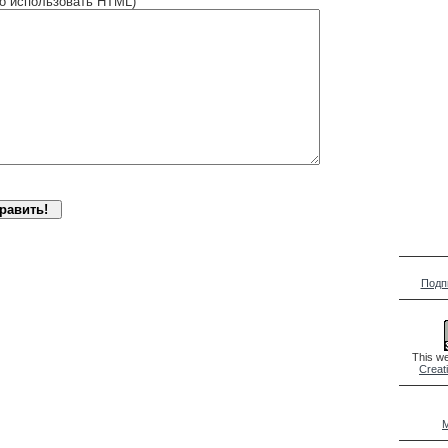
о использовать HTML)
Подп
This we
Creat
M