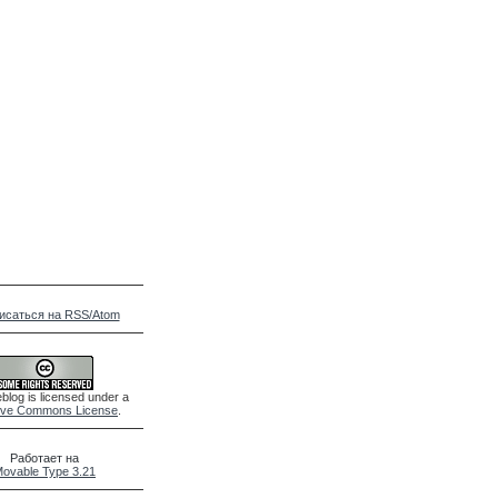
исаться на RSS/Atom
blog is licensed under a
ive Commons License
.
Работает на
ovable Type 3.21