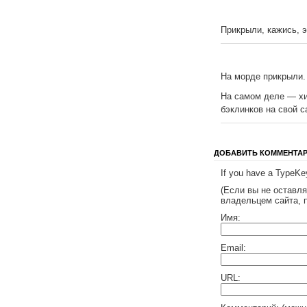
Прикрыли, кажись, эт
На морде прикрыли.
На самом деле — хи
бэклинков на свой с
ДОБАВИТЬ КОММЕНТА
If you have a TypeKey
(Если вы не оставл
владельцем сайта, 
Имя:
Email:
URL: