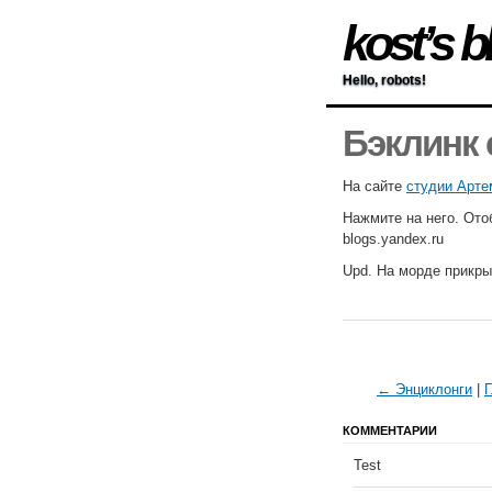
kost’s b
Hello, robots!
Бэклинк с
На сайте
студии Арте
Нажмите на него. Ото
blogs.yandex.ru
Upd. На морде прикр
← Энциклонги
|
Г
КОММЕНТАРИИ
Test