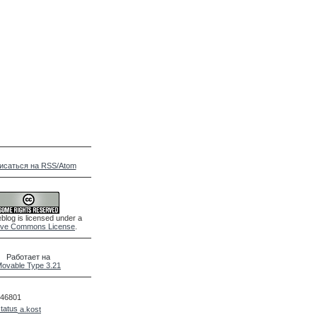
исаться на RSS/Atom
blog is licensed under a
ive Commons License
.
Работает на
ovable Type 3.21
46801
a.kost