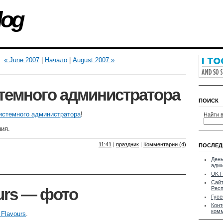
log
« June 2007
|
Начало
|
August 2007 »
темного администратора
ПОИСК
истемного администратора
!
Найти в
ия.
11:41
|
праздник
|
Комментарии (4)
ПОСЛЕД
День
адми
UK F
Сай
Респ
urs — фото
Гусе
Конт
ком
Flavours
.