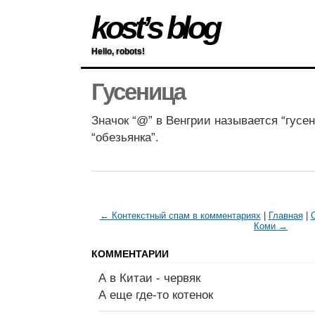
kost’s blog
Hello, robots!
Гусеница
Значок “@” в Венгрии называется “гусе
“обезьянка”.
← Контекстный спам в комментариях
|
Главная
|
Коми →
КОММЕНТАРИИ
А в Китаи - червяк
А еще где-то котенок