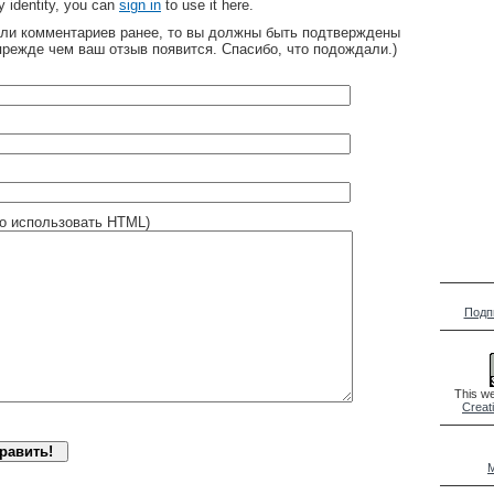
 identity, you can
sign in
to use it here.
яли комментариев ранее, то вы должны быть подтверждены
прежде чем ваш отзыв появится. Спасибо, что подождали.)
о использовать HTML)
Подп
This we
Creat
M