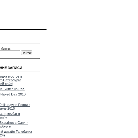
 блоге:
НИЕ ЗАПИСИ
одка мостов в
т-Петербурге
кий сайт)
из Twitter на CSS
Naked Day 2010
т
Dolls едут в Россию
реле 2010
a: трюк/баг с
onfly
Skatalites в Санкт-
рбурге
й дизайн Телебанка
24)