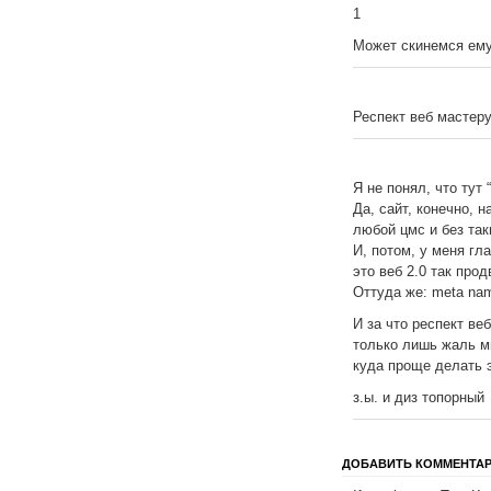
1
Может скинемся ему
Респект веб мастер
Я не понял, что тут 
Да, сайт, конечно, 
любой цмс и без так
И, потом, у меня гл
это веб 2.0 так прод
Оттуда же: meta nam
И за что респект ве
только лишь жаль мн
куда проще делать э
з.ы. и диз топорный
ДОБАВИТЬ КОММЕНТА