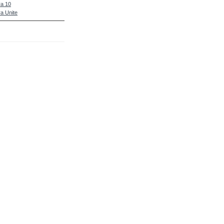
a 10
a Unite