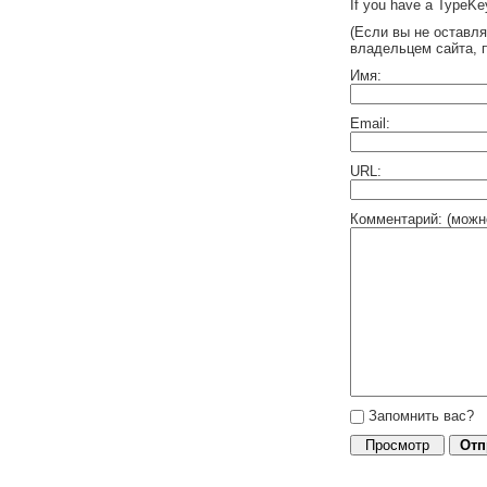
If you have a TypeKey
(Если вы не оставл
владельцем сайта, 
Имя:
Email:
URL:
Комментарий: (можн
Запомнить вас?