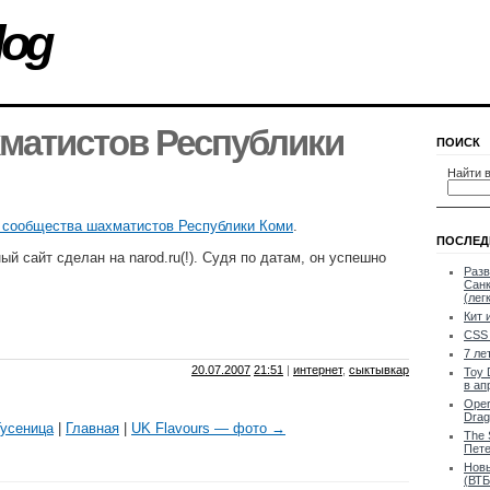
log
матистов Республики
ПОИСК
Найти в
 сообщества шахматистов Республики Коми
.
ПОСЛЕД
й сайт сделан на narod.ru(!). Судя по датам, он успешно
Разв
Санк
(лег
Кит 
CSS 
7 ле
20.07.2007
21:51
|
интернет
,
сыктывкар
Toy 
в ап
Oper
Drag
усеница
|
Главная
|
UK Flavours — фото →
The 
Пете
Новы
(ВТБ