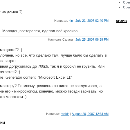
Oper
Oper
 на домен ?)
Написал:
kip
|
July 21, 2007 02:40 PM
АРХИВ
у. Молодец посторался, сделал всё красиво
Написал: Салага |
July 25, 2007 06:39 PM
“мощного”? :)
наполнен, но всё, что сделано там, лучше было бы сделать в
их затрат.
авная догрузилась до 700кб, так я и бросил её грузить. Или
вигается? :)
e=Generator content=”Microsoft Excel 11”
бмастеру? По-моему, респекта он никак не заслуживает, а
е его - микроскопом, конечно, можно гвозди забивать, но
то молотком :)
Написал:
rockin
|
August 20, 2007 12:31 AM
РИЙ