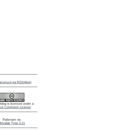
исаться на RSS/Atom
blog is licensed under a
ive Commons License
.
Работает на
ovable Type 3.21