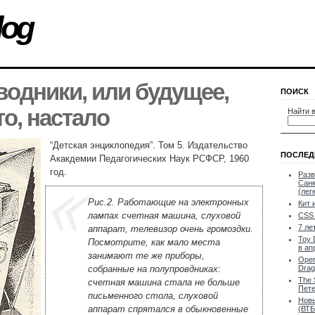
log
одники, или будущее,
ПОИСК
то, настало
Найти в
“Детская энциклопедия”. Том 5. Издательство
ПОСЛЕД
Акакдемии Педагогических Наук РСФСР, 1960
год.
Разв
Санк
(лег
Рис.2. Работающие на электронных
Кит 
лампах счетная машина, слуховой
CSS 
7 ле
аппарат, телевизор очень громоздки.
Toy 
Посмотрите, как мало места
в ап
занимают те же приборы,
Oper
собранные на полупровдниках:
Drag
The 
счетная машина стала не больше
Пете
письменного стола, слуховой
Новы
аппарат спрятался в обыкновенные
(ВТБ