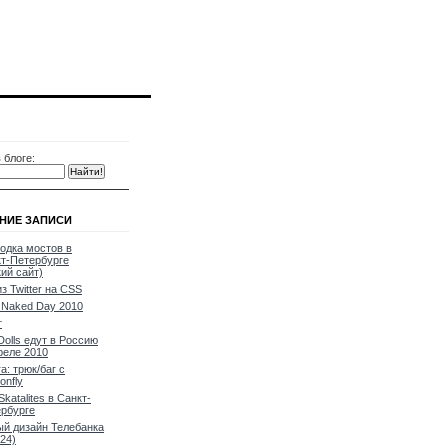
 блоге:
НИЕ ЗАПИСИ
одка мостов в
т-Петербурге
кий сайт)
из Twitter на CSS
Naked Day 2010
т
Dolls едут в Россию
реле 2010
a: трюк/баг с
onfly
Skatalites в Санкт-
рбурге
й дизайн Телебанка
24)