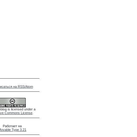
исаться на RSS/Atom
blog is licensed under a
ive Commons License
.
Работает на
ovable Type 3.21