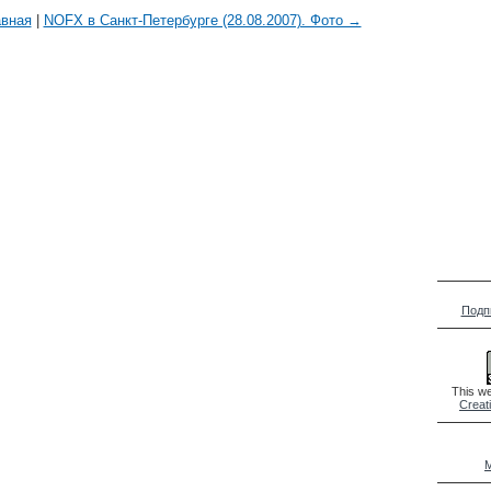
авная
|
NOFX в Санкт-Петербурге (28.08.2007). Фото →
Подп
This we
Creat
M