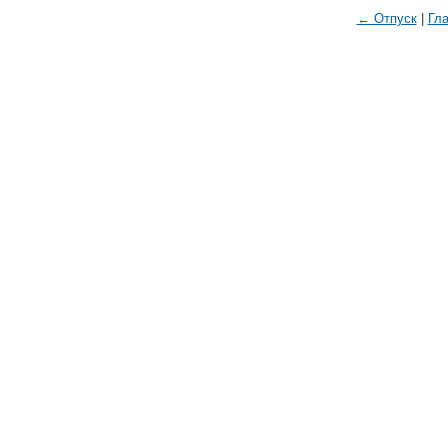
← Отпуск
|
Гл