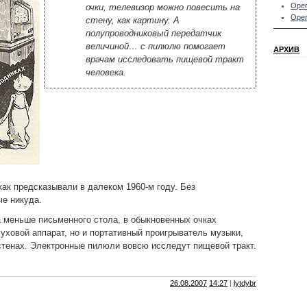
Oper
очки, телевизор можно повесить на
Oper
стену, как картину. А
полупроводниковый передатчик
величиной… с пилюлю помогает
АРХИВ
врачам исследовать пищевой тракт
человека.
 как предсказывали в далеком 1960-м году. Без
е никуда.
 меньше письменного стола, в обыкновенных очках
луховой аппарат, но и портативный проигрыватель музыки,
стенах. Электронные пилюли вовсю исследут пищевой тракт.
26.08.2007
14:27
|
lytdybr