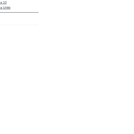
a 10
a Unite