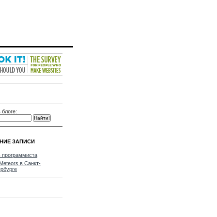
 блоге:
НИЕ ЗАПИСИ
 программиста
Meteors в Санкт-
рбурге