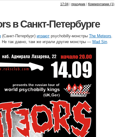
17:04
|
праздник
|
Комментарии (1)
ors в Санкт-Петербурге
b
(Санкт-Петербург)
играют
psychobilly-монстры
The Meteors
.
 Не так давно, там же играли другие монстры —
Mad Sin
.