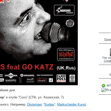
Подп
This we
Creat
M
987
айшие дни.
нор
” в клубе “Сохо” (СПб, ул. Казанская, 7)
азного. Например,
Distemper
, “
Бобры
”,
Markscheider Kunst
.