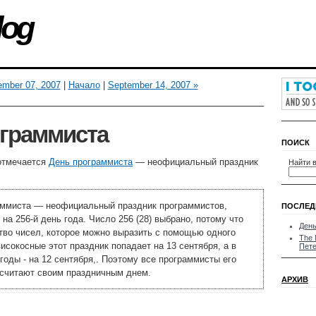
log
ember 07, 2007
|
Начало
|
September 14, 2007 »
граммиста
ПОИСК
 отмечается
День программиста
— неофициальный праздник
Найти в
аммиста — неофициальный праздник программистов,
ПОСЛЕД
на 256-й день года. Число 256 (28) выбрано, потому что
День
тво чисел, которое можно выразить с помощью одного
The 
високосные этот праздник попадает на 13 сентября, a в
Пете
годы - на 12 сентября,. Поэтому все программисты его
 считают своим праздничным днем.
АРХИВ