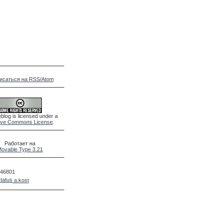
исаться на RSS/Atom
blog is licensed under a
ive Commons License
.
Работает на
ovable Type 3.21
46801
a.kost