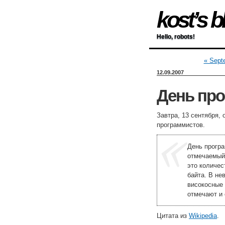
kost’s b
Hello, robots!
« Sept
12.09.2007
День про
Завтра, 13 сентября,
программистов.
День прогр
отмечаемый 
это количес
байта. В не
високосные 
отмечают и
Цитата из
Wikipedia
.