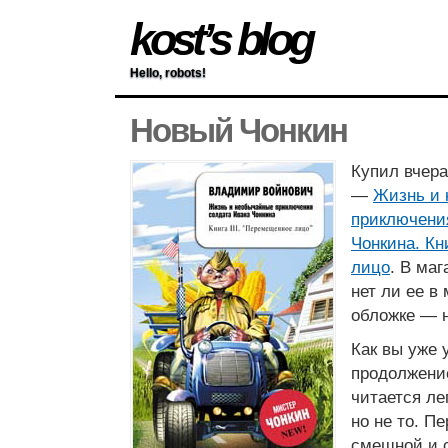
kost’s blog
Hello, robots!
Новый Чонкин
Купил вчера
—
Жизнь и
приключени
Чонкина. Кн
лицо
. В ма
нет ли ее в
обложке — н
Как вы уже 
продолжение
читается лег
но не то. П
смешной и 