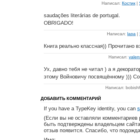
Написал:
Костик
|
saudações literárias de portugal.
OBRIGADO!
Написал:
lapa
|
Книга реально классная)) Прочитано в
Написал:
valen
Ух, давно тебя не читал ) а я декорат
этому Войновичу посвящённому ))) С
Написал: bobish
ДОБАВИТЬ КОММЕНТАРИЙ
If you have a TypeKey identity, you can
s
(Если вы не оставляли комментариев 
быть подтверждены владельцем сайта
отзыв появится. Спасибо, что подожда
Имя: