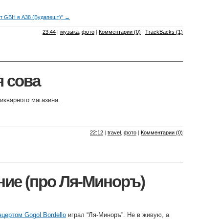
рт GBH в A38 (Будапешт)" →
23:44
|
музыка
,
фото
|
Комментарии (0)
|
TrackBacks (1)
 сова
икварного магазина.
22:12
|
travel
,
фото
|
Комментарии (0)
ие (про Ля-Миноръ)
нцертом Gogol Bordello
играл “Ля-Миноръ”. Не в живую, а