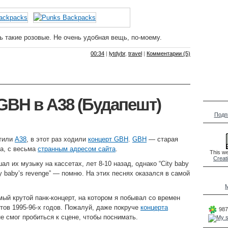
ь такие розовые. Не очень удобная вещь, по-моему.
00:34
|
lytdybr
,
travel
|
Комментарии (5)
GBH в A38 (Будапешт)
Подп
етили
A38
, в этот раз ходили
концерт GBH
.
GBH
— старая
па, с весьма
странным адресом сайта
.
This we
Creat
л их музыку на кассетах, лет 8-10 назад, однако “City baby
City baby’s revenge” — помню. На этих песнях оказался в самой
M
мый крутой панк-концерт, на котором я побывал со времен
тов 1995-96-х годов. Пожалуй, даже покруче
концерта
987
не смог пробиться к сцене, чтобы поснимать.