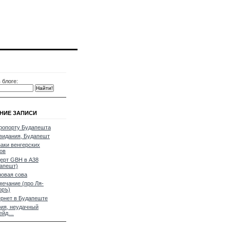
 блоге:
НИЕ ЗАПИСИ
ропорту Будапешта
видания, Будапешт
аки венгерских
ов
ерт GBH в A38
апешт)
овая сова
ечание (про Ля-
оръ)
рнет в Будапеште
ия, неудачный
рейд…