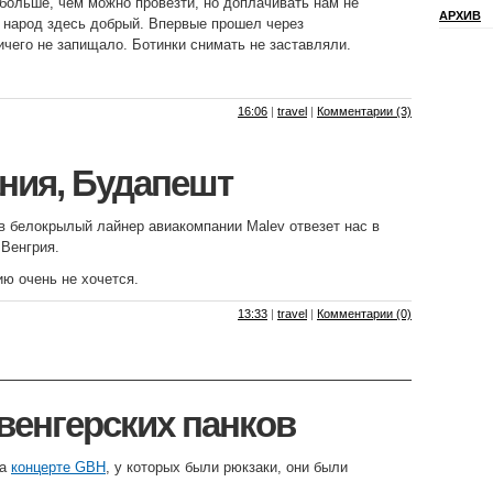
г больше, чем можно провезти, но доплачивать нам не
АРХИВ
 народ здесь добрый. Впервые прошел через
ичего не запищало. Ботинки снимать не заставляли.
16:06
|
travel
|
Комментарии (3)
ния, Будапешт
в белокрылый лайнер авиакомпании Malev отвезет нас в
 Венгрия.
ю очень не хочется.
13:33
|
travel
|
Комментарии (0)
венгерских панков
на
концерте GBH
, у которых были рюкзаки, они были