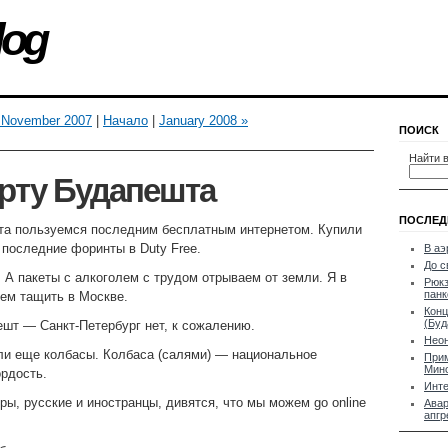
log
 November 2007
|
Начало
|
January 2008 »
ПОИСК
Найти в
рту Будапешта
ПОСЛЕД
та пользуемся последним бесплатным интернетом. Купили
 последние форинты в Duty Free.
В аэ
До с
 А пакеты с алкоголем с трудом отрываем от земли. Я в
Рюкз
панк
дем тащить в Москве.
Конц
(Буд
шт — Санкт-Петербург нет, к сожалению.
Неон
сли еще колбасы. Колбаса (салями) — национальное
Прим
Мин
ордость.
Инте
, русские и иностранцы, дивятся, что мы можем go online
Авар
апг