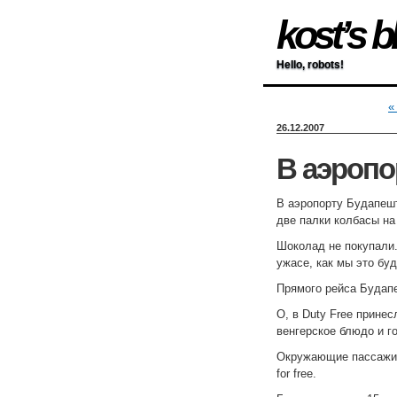
kost’s b
Hello, robots!
«
26.12.2007
В аэропо
В аэропорту Будапеш
две палки колбасы на
Шоколад не покупали.
ужасе, как мы это бу
Прямого рейса Будапе
О, в Duty Free прине
венгерское блюдо и г
Окружающие пассажиры
for free.