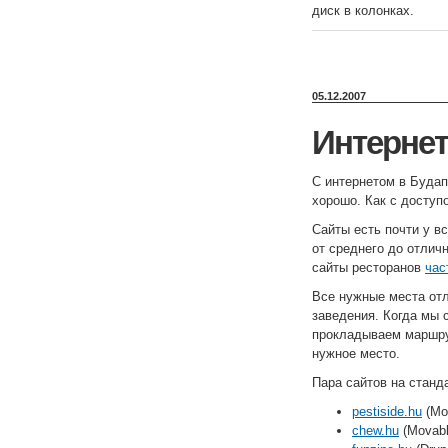
диск в колонках.
05.12.2007
Интернет
С интернетом в Будап
хорошо. Как с доступо
Сайты есть почти у вс
от среднего до отлич
сайты ресторанов
час
Все нужные места от
заведения. Когда мы 
прокладываем маршрут
нужное место.
Пара сайтов на станд
pestiside.hu
(Mo
chew.hu
(Movabl