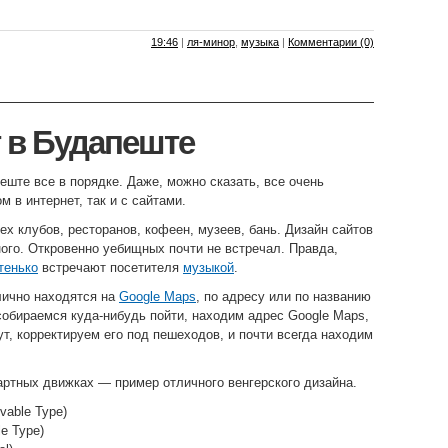
19:46
|
ля-минор
,
музыка
|
Комментарии (0)
 в Будапеште
еште все в порядке. Даже, можно сказать, все очень
м в интернет, так и с сайтами.
ех клубов, ресторанов, кофеен, музеев, бань. Дизайн сайтов
ного. Откровенно уебищных почти не встречал. Правда,
тенько
встречают посетителя
музыкой
.
лично находятся на
Google Maps
, по адресу или по названию
собираемся куда-нибудь пойти, находим адрес Google Maps,
, корректируем его под пешеходов, и почти всегда находим
артных движках — пример отличного венгерского дизайна.
vable Type)
e Type)