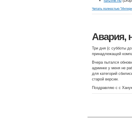
funzine.hu
(Drup
Читать полностью "Интер
Авария, 
Три дня (с субботы до
принадлежащей компа
Вчера пытался обновит
админке у меня не ра
для категорий сбилис
старой версии.
Поздравляю с с Ханук