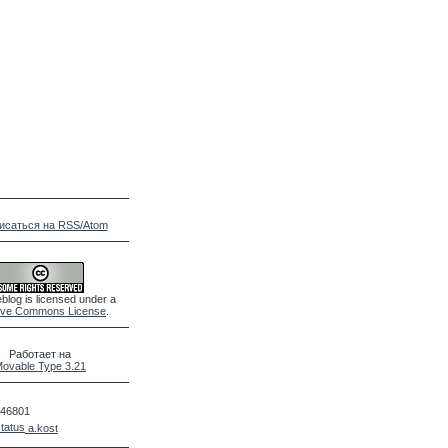
исаться на RSS/Atom
blog is licensed under a
ive Commons License
.
Работает на
ovable Type 3.21
46801
a.kost