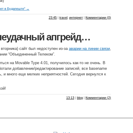
al)
нет в Будапеште" →
23:45
|
travel
,
интернет
|
Комментарии (0)
неудачный апгрейд…
 вторника) сайт был недоступен из-за
аварии на линии связи
,
нии “Объединенный Телеком”.
ься на Movable Type 4.01, получилось как-то не очень. В
ботали добавление/редактирование записей, все basename
ь, и много еще мелких неприятностей. Сегодня вернулся к
ой!
13:13
|
blog
|
Комментарии (2)