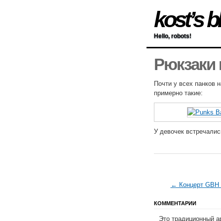
kost’s b
Hello, robots!
Рюкзаки 
Почти у всех панков 
примерно такие:
У девочек встречалис
← Концерт GBH 
КОММЕНТАРИИ
Это традиционный а