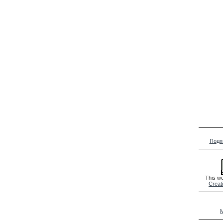
Подп
This we
Creat
M