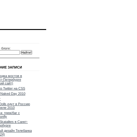
 блоге:
НИЕ ЗАПИСИ
одка мостов в
т-Петербурге
кий сайт)
из Twitter на CSS
Naked Day 2010
т
Dolls едут в Россию
реле 2010
a: трюк/баг с
onfly
Skatalites в Санкт-
рбурге
й дизайн Телебанка
24)