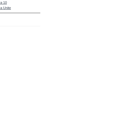
a 10
a Unite