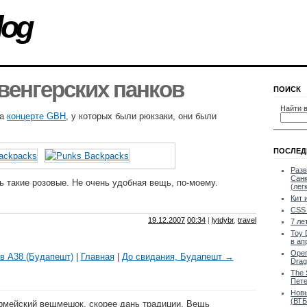
log
венгерских панков
ПОИСК
Найти в
на
концерте GBH
, у которых были рюкзаки, они были
ПОСЛЕД
Разв
Санк
ь такие розовые. Не очень удобная вещь, по-моему.
(лег
Кит 
CSS 
19.12.2007
00:34
|
lytdybr
,
travel
7 ле
Toy 
в ап
Oper
в A38 (Будапешт)
|
Главная
|
До свидания, Будапешт →
Drag
The 
Пете
Новы
(ВТБ
рмейский вещмешок, скорее дань традиции. Вещь