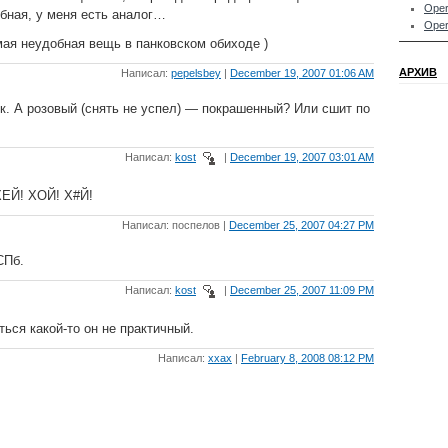
Oper
обная, у меня есть аналог…
Oper
амая неудобная вещь в панковском обиходе )
АРХИВ
Написал:
pepelsbey
|
December 19, 2007 01:06 AM
. А розовый (снять не успел) — покрашенный? Или сшит по
Написал:
kost
|
December 19, 2007 03:01 AM
ХЕЙ! ХОЙ! Х#Й!
Написал: поспелов |
December 25, 2007 04:27 PM
СПб.
Написал:
kost
|
December 25, 2007 11:09 PM
ься какой-то он не практичный.
Написал:
xxax
|
February 8, 2008 08:12 PM