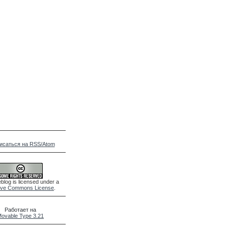
исаться на RSS/Atom
blog is licensed under a
ive Commons License
.
Работает на
ovable Type 3.21