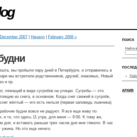
log
 December 2007
|
Начало
|
February 2008 »
ПОИСК
Найти в
будни
ПОСЛЕД
шта, мы пробыли пару дней в Петербурге, и отправились в
аре мы встретили родственников, друзей, знакомых, Новый
Рабо
о и пр.
г, лежащий в виде сугробов на улицах. Сугробы — это
АРХИВ
тоящие из снега, в основном. Когда снег свежий в сугробе,
 снег жёлтый — его есть нельзя (первая заповедь лыжника).
рабочие будни вовсе не радуют. Я все еще живу по
 и то, что здесь 11 утра, для меня — 9:00. К тому же,
м дня, и вставать раньше трех часов дня мне тяжело. В час
 ужина. Но это еще ничего.