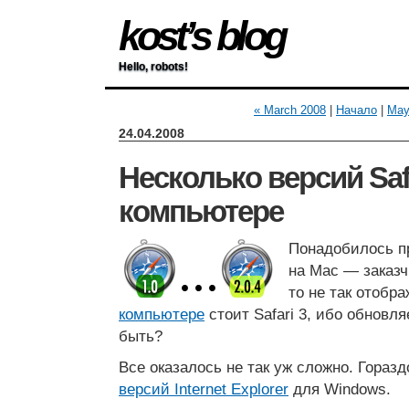
kost’s blog
Hello, robots!
« March 2008
|
Начало
|
May
24.04.2008
Несколько версий Saf
компьютере
Понадобилось пр
на Mac — заказч
то не так отобра
компьютере
стоит Safari 3, ибо обновля
быть?
Все оказалось не так уж сложно. Гораз
версий Internet Explorer
для Windows.