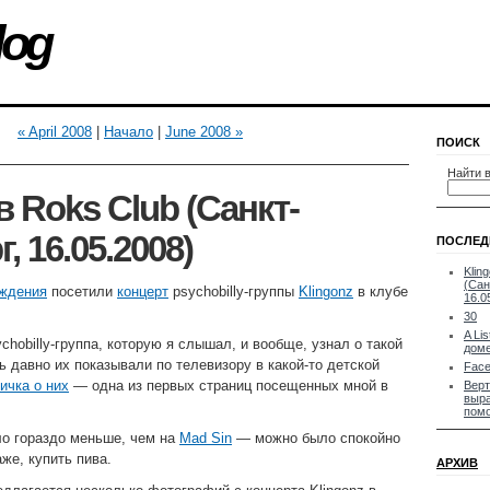
log
« April 2008
|
Начало
|
June 2008 »
ПОИСК
Найти в
в Roks Club (Санкт-
, 16.05.2008)
ПОСЛЕД
Klin
(Сан
ождения
посетили
концерт
psychobilly-группы
Klingonz
в клубе
16.0
30
A Li
chobilly-группа, которую я слышал, и вообще, узнал о такой
дом
ь давно их показывали по телевизору в какой-то детской
Fac
ичка о них
— одна из первых страниц посещенных мной в
Верт
выра
пом
ло гораздо меньше, чем на
Mad Sin
— можно было спокойно
аже, купить пива.
АРХИВ