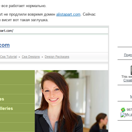
е все работает нормально.
part не продлили вовремя домен
alistapart.com
. Сейчас
м висит вот такая заглушка.
Подп
This we
Creat
M
987