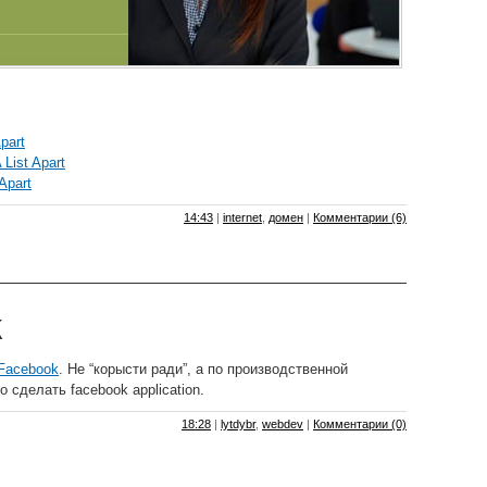
part
List Apart
Apart
14:43
|
internet
,
домен
|
Комментарии (6)
Facebook
. Не “корысти ради”, а по производственной
 сделать facebook application.
18:28
|
lytdybr
,
webdev
|
Комментарии (0)