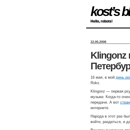
kost’s b
Hello, robots!
22.05.2008
Klingonz 
Петербург
16 мая, в мой
день р
Roks.
Klingonz — первая psy
музыки. Когда-то очен
передаче. А вот
стран
интернете.
Народа в этот раз бы
войти, раздеться, и д