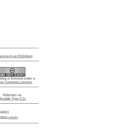
исаться на RSS/Atom
blog is licensed under a
ive Commons License
.
Работает на
ovable Type 3.21
46801
a.kost