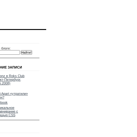
 блоге:
НИЕ ЗАПИСИ
gonz в Roks Club
кт-Петербург,
5.2008)
st Apart «утратили»
ен?
ebook
икальное
внивание с
ощью CSS