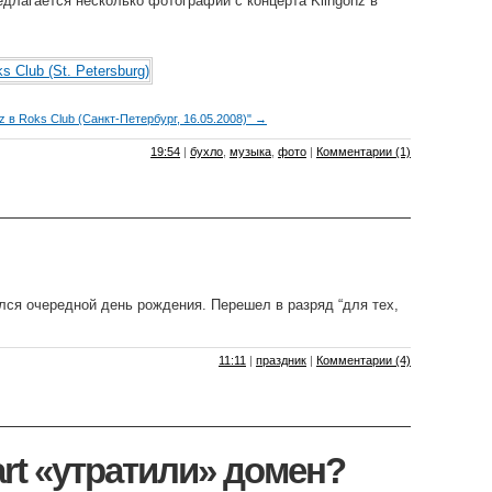
лагается несколько фотографий с концерта Klingonz в
z в Roks Club (Санкт-Петербург, 16.05.2008)" →
19:54
|
бухло
,
музыка
,
фото
|
Комментарии (1)
лся очередной день рождения. Перешел в разряд “для тех,
11:11
|
праздник
|
Комментарии (4)
art «утратили» домен?