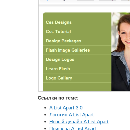
Ссылки по теме:
A List Apart 3.0
Логотип A List Apart
Новый дизайн A List Apart
Поиск на A List Apart