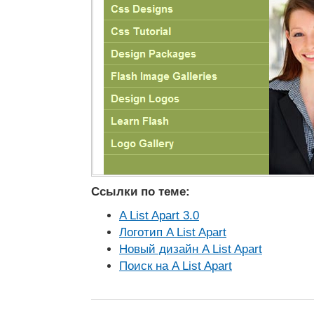
Ссылки по теме:
A List Apart 3.0
Логотип A List Apart
Новый дизайн A List Apart
Поиск на A List Apart