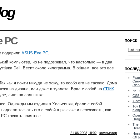
log
e PC
ПОИСК
Найти в
 подарили
ASUS Eee PC
.
нький компьютер, но не подозревал, что настолько — в два
утбука Dell. Весит около килограмма. В общем, все это все
ПОСЛЕД
Разв
Санк
Так как я почти никуда не хожу, то особо его не таскаю. Дома
(лег
лежа на диване, или даже в туалете. Брал с собой на
СПИК
Кит 
pe, сидя на солнышке.
CSS 
7 ле
ес. Однажды мы ездили в Хельсинки, брали с собой
Toy 
надоело таскать его с собой в рюкзаке и переживать, как
в ап
 PC таскать приятнее.
Oper
Drag
The 
Пете
21.06.2008
18:02
|
компьютер
Новы
(ВТБ