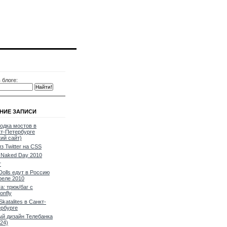
 блоге:
НИЕ ЗАПИСИ
одка мостов в
т-Петербурге
кий сайт)
из Twitter на CSS
Naked Day 2010
т
Dolls едут в Россию
реле 2010
a: трюк/баг с
onfly
Skatalites в Санкт-
рбурге
й дизайн Телебанка
24)