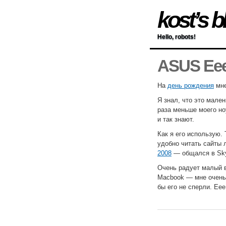
kost’s b
Hello, robots!
ASUS Ee
На
день рождения
мне
Я знал, что это мале
раза меньше моего но
и так знают.
Как я его использую. 
удобно читать сайты 
2008
— общался в Sky
Очень радует малый в
Macbook — мне очень 
бы его не сперли. Eee