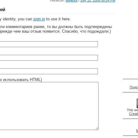
Написал:
Кирюха
|
July 10, 2008 08:04 PM
РИЙ
 identity, you can
sign in
to use it here.
яли комментариев ранее, то вы должны быть подтверждены
прежде чем ваш отзыв появится. Спасибо, что подождали.)
о использовать HTML)
Подп
This we
Creat
M