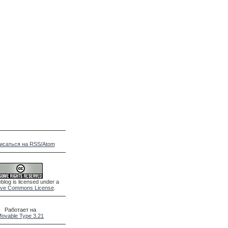
исаться на RSS/Atom
blog is licensed under a
ive Commons License
.
Работает на
ovable Type 3.21