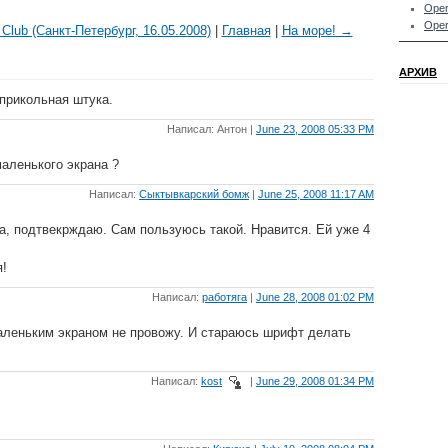
Oper
Oper
Club (Санкт-Петербург, 16.05.2008)
|
Главная
|
На море! →
АРХИВ
 прикольная штука.
Написал: Антон |
June 23, 2008 05:33 PM
маленького экрана ?
Написал:
Сыктывкарский бомж
|
June 25, 2008 11:17 AM
а, подтвекрждаю. Сам пользуюсь такой. Нравится. Ей уже 4
я!
Написал:
работяга
|
June 28, 2008 01:02 PM
аленьким экраном не провожу. И стараюсь шрифт делать
Написал:
kost
|
June 29, 2008 01:34 PM