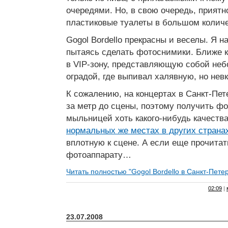
очередями. Но, в свою очередь, приятн
пластиковые туалеты в большом количе
Gogol Bordello прекрасны и веселы. Я н
пытаясь сделать фотоснимики. Ближе к
в VIP-зону, представляющую собой не
оградой, где выпивал халявную, но нев
К сожалению, на концертах в Санкт-Пет
за метр до сцены, поэтому получить ф
мыльницей хоть какого-нибудь качеств
нормальных же местах в других страна
вплотную к сцене. А если еще прочитат
фотоаппарату…
Читать полностью "Gogol Bordello в Санкт-Пете
02:09
|
23.07.2008