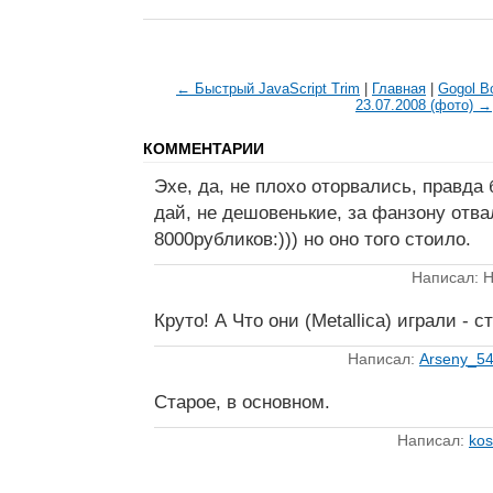
← Быстрый JavaScript Trim
|
Главная
|
Gogol Bo
23.07.2008 (фото) →
КОММЕНТАРИИ
Эхе, да, не плохо оторвались, правда
дай, не дешовенькие, за фанзону отва
8000рубликов:))) но оно того стоило.
Написал: Н
Круто! А Что они (Metallica) играли - 
Написал:
Arseny_5
Старое, в основном.
Написал:
kos