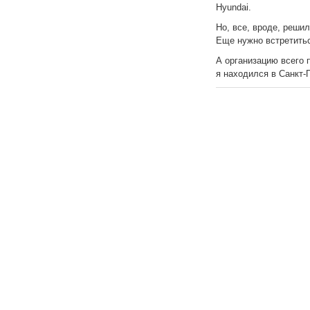
Hyundai.
Но, все, вроде, реши
Еще нужно встретитьс
А организацию всего
я находился в Санкт-