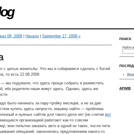
log
ust 09, 2008
|
Начало
|
September 17, 2008 »
ПОИСК
Найти в
а
ПОСЛЕД
л с целью женитьбы. Что мы и собираемся сделать с Катей
а, то есть 22.08.2008.
Жен
 — мы подумали, что здесь проще собрать и разместить
ей, ибо родители наши живут здесь. Однако, здесь же
АРХИВ
ости.
адо было начинать за пару-тройку месяцев, а не за две
остюм купить здесь непросто, машину найти — проблема.
полезный и нужных сайтов для такого дела нет (не считая
вот
имающиеся организацией работают как-то совсем
р, мои попытки заказать авто в одной из таких, после пяти
шивания обещаний, закончились предложением какого-то