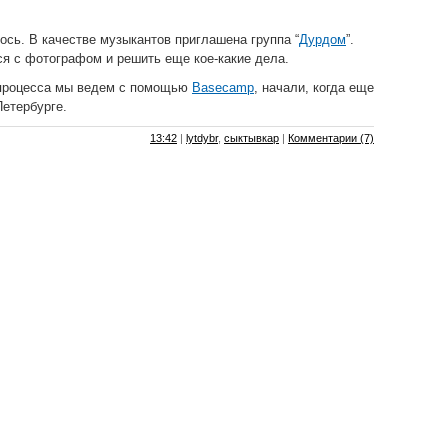
лось. В качестве музыкантов приглашена группа “
Дурдом
”.
я с фотографом и решить еще кое-какие дела.
 процесса мы ведем с помощью
Basecamp
, начали, когда еще
Петербурге.
13:42
|
lytdybr
,
сыктывкар
|
Комментарии (7)