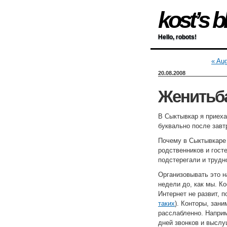
kost’s b
Hello, robots!
« Aug
20.08.2008
Женитьб
В Сыктывкар я приеха
буквально после завтр
Почему в Сыктывкаре
родственников и гост
подстерегали и трудн
Организовывать это н
недели до, как мы. К
Интернет не развит, 
таких
). Конторы, зан
расслабленно. Наприме
дней звонков и выслу