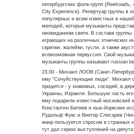
петербургских фолк-групп (Reelroadъ, 
City Experience). Репертуар группы в 
популярных и всем известных в нашей
мелодий, которые музыканты предста
неожиданном свете. В составе группы 
играющих на различных этнических ин
скрипки, жалейки, гусли, а также акус
всевозможная перкуссия. Свой музык
музыканты группы называют russian be
23.00 - Михаил ЛООВ (Санкт-Петербур
ему “Сочуйствующие люди”. Михаил с
придется - у знакомых, соседей, в де
Украины, Израиля. Большую часть ег
ему подарили известный московский 
Константин Беляев и нью-йоркские и
Рудольф Фукс и Виктор Слесарев (Чин
жанр пользуется спросом в странных к
тут дал серию выступлений на депута