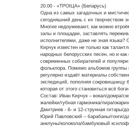
20.00 - «TРОIЦА» (Беларусь)
Одна из самых загадочных и мистичес
сегодняшний день с их творчеством з
Многие недоумевают, как можно втро
залы и площадки, заставлять пережив
исполнителями, даже не зная языка? 
Кирчук известен не только как талан
народных белорусских песен, но и как
современных собирателей и популяри
фольклора. Помимо альбомов группы и
регулярно издаёт материалы собстве
экспедиций, пополняя сокровищницу б
которая от этого становиться всё бога
Состав: Иван Кирчук – вокал/домра/см
жалейки/губная гармоника/лира/окари
Дмитриев - 6- и 12-струнная гитары/д
Юрий Павловский – барабаны/гонги/да
анклуны/колокола/бамбуковый ксилоф