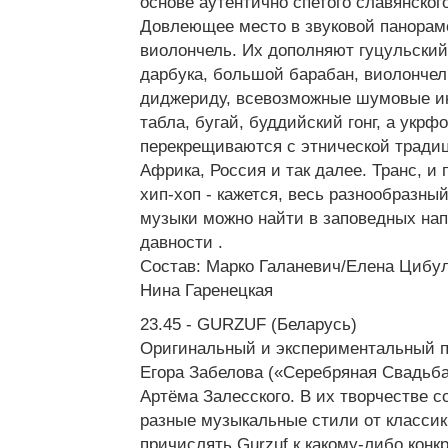
основе аутентично спетого славянског
Довлеющее место в звуковой панорам
виолончель. Их дополняют гуцульский
дарбука, большой барабан, виолончел
диджериду, всевозможные шумовые и
табла, бугай, буддийский гонг, а укр
перекрещиваются с этнической традиц
Африка, Россия и так далее. Транс, и 
хип-хоп - кажется, весь разнообразный
музыки можно найти в заповедных на
давности .
Состав: Марко Галаневич/Елена Цибул
Нина Гаренецкая
23.45 - GURZUF (Беларусь)
Оригинальный и экспериментальный п
Егора Забелова («Серебряная Свадьб
Артёма Залесского. В их творчестве 
разные музыкальные стили от классик
причислять Gurzuf к какому-либо кон