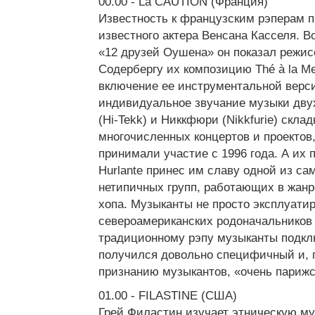
00.00 - La CAUTION (Франция)
Известность к французским рэперам п
известного актера Венсана Касселя. 
«12 друзей Оушена» он показал режис
Содербергу их композицию Thé à la Me
включение ее инструментальной верси
индивидуальное звучание музыки двух
(Hi-Tekk) и Никкфюри (Nikkfurie) скла
многочисленных концертов и проектов,
принимали участие с 1996 года. А их 
Hurlante принес им славу одной из с
нетипичных групп, работающих в жанр
хопа. Музыканты не просто эксплуати
североамериканских родоначальников 
традиционному рэпу музыканты подклю
получился довольно специфичный и, 
признанию музыкантов, «очень парижс
01.00 - FILASTINE (США)
Грей Филастин изучает этническую му