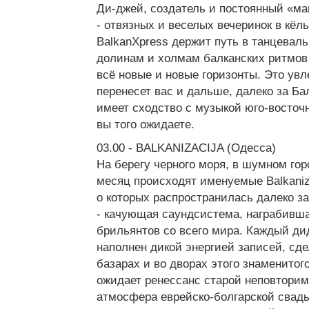
Ди-джей, создатель и постоянный «ма
- отвязных и веселых вечеринок в кёл
ВalkanXpress держит путь в танцевал
долинам и холмам балканских ритмов 
всё новые и новые горизонты. Это ув
перенесет вас и дальше, далеко за Бал
имеет сходство с музыкой юго-восточ
вы того ожидаете.
03.00 - BALKANIZACIJA (Одесса)
На берегу черного моря, в шумном го
месяц происходят именуемыe Balkaniz
о которых распространилась далеко з
- качующая саундсистема, награбивш
брильянтов со всего мира. Каждый ди
наполнен дикой энергией записей, сде
базарах и во дворах этого знаменитого
ожидает ренессанс старой неповторим
атмосфера еврейско-болгарской свад