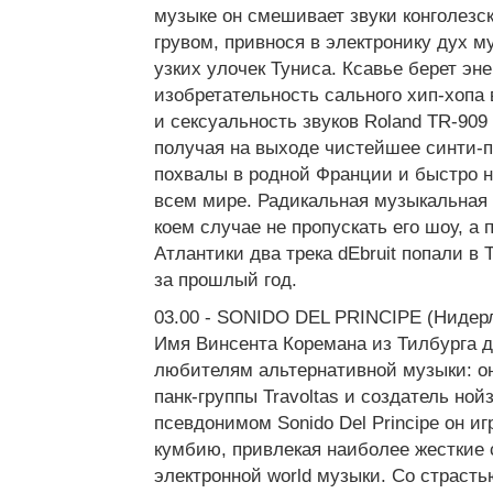
музыке он смешивает звуки конголезс
грувом, привнося в электронику дух м
узких улочек Туниса. Ксавье берет эне
изобретательность сального хип-хопа 
и сексуальность звуков Roland TR-909 
получая на выходе чистейшее синти-п
похвалы в родной Франции и быстро н
всем мире. Радикальная музыкальная 
коем случае не пропускать его шоу, а 
Атлантики два трека dEbruit попали в
за прошлый год.
03.00 - SONIDO DEL PRINCIPE (Нидер
Имя Винсента Коремана из Тилбурга 
любителям альтернативной музыки: о
панк-группы Travoltas и создатель ной
псевдонимом Sonido Del Principe он и
кумбию, привлекая наиболее жесткие 
электронной world музыки. Со страсть