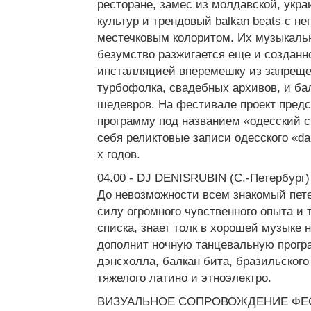
ресторане, замес из молдавской, укра
культур и трендовый balkan beats с н
местечковым колоритом. Их музыкаль
безумство разжигается еще и созданн
инсталляцией вперемешку из запреще
турбофолка, свадебных архивов, и ба
шедевров. На фестивале проект пред
программу под названием «одесский 
себя реликтовые записи одесского «da
х годов.
04.00 - DJ DENISRUBIN (C.-Петербург)
До невозможности всем знакомый пете
силу огромного чувственного опыта и 
списка, знает толк в хорошей музыке 
дополнит ночную танцевальную прог
дэнсхолла, балкан бита, бразильского
тяжелого латино и этноэлектро.
ВИЗУАЛЬНОЕ СОПРОВОЖДЕНИЕ ФЕСТ