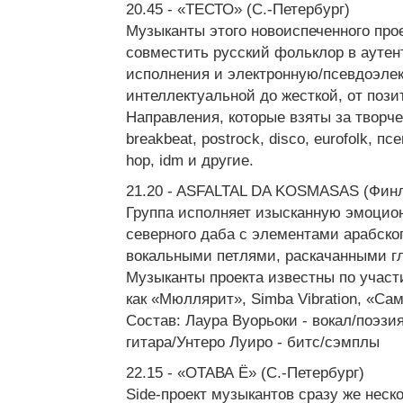
20.45 - «ТЕСТО» (C.-Петербург)
Музыканты этого новоиспеченного про
совместить русский фольклор в аутен
исполнения и электронную/псевдоэлек
интеллектуальной до жесткой, от пози
Направления, которые взяты за творчес
breakbeat, postrock, disco, eurofolk, пс
hop, idm и другие.
21.20 - ASFALTAL DA KOSMASAS (Финл
Группа исполняет изысканную эмоци
северного даба с элементами арабско
вокальными петлями, раскачанными г
Музыканты проекта известны по участи
как «Мюллярит», Simba Vibration, «Са
Состав: Лаура Вуорьоки - вокал/поэзи
гитара/Унтеро Луиро - битс/сэмплы
22.15 - «ОТАВА Ё» (C.-Петербург)
Side-проект музыкантов сразу же неск