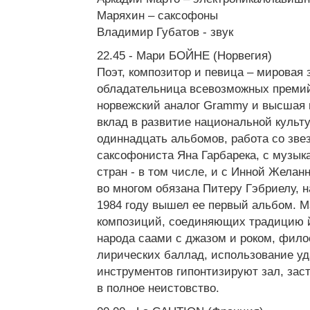
Маряхин – саксофоны
Владимир Губатов - звук
22.45 - Мари БОЙНЕ (Норвегия)
Поэт, композитор и певица – мировая
обладательница всевозможных премий
норвежский аналог Grammy и высшая н
вклад в развитие национальной культ
одиннадцать альбомов, работа со зве
саксофониста Яна Гарбарека, с музык
стран - в том числе, и с Инной Желан
во многом обязана Питеру Гэбриелу, н
1984 году вышел ее первый альбом. М
композиций, соединяющих традицию йо
народа саами с джазом и роком, фило
лирических баллад, использование у
инструментов гипонтизируют зал, зас
в полное неистовство.