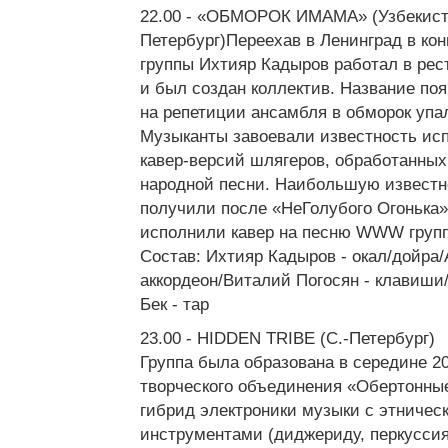
22.00 - «ОБМОРОК ИМАМА» (Узбекист
Петербург)Переехав в Ленинград в кон
группы Ихтияр Кадыров работал в рест
и был создан коллектив. Название поя
на репетиции ансамбля в обморок упал
Музыканты завоевали известность ис
кавер-версий шлягеров, обработанных
народной песни. Наибольшую известн
получили после «НеГолубого Огонька» 
исполнили кавер на песню WWW групп
Состав: Ихтияр Кадыров - окал/дойра/
аккордеон/Виталий Погосян - клавиши
Бек - тар
23.00 - HIDDEN TRIBE (C.-Петербург)
Группа была образована в середине 20
творческого объединения «Обертонные
гибрид электроники музыки с этниче
инструментами (диджериду, перкуссия