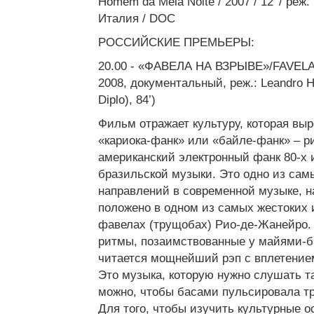
Homem da Meia Noite / 2007 / 12’ / реж
Италия / DOC
РОССИЙСКИЕ ПРЕМЬЕРЫ:
20.00 - «ФАВЕЛА НА ВЗРЫВЕ»/FAVELA
2008, документальный, реж.: Leandro H
Diplo), 84’)
Фильм отражает культуру, которая вы
«кариока-фанк» или «байле-фанк» – 
американский электронный фанк 80-х 
бразильской музыки. Это одно из сам
направлений в современной музыке, н
положено в одном из самых жестоких 
фавелах (трущобах) Рио-де-Жанейро
ритмы, позаимствованные у майями-б
читается мощнейший рэп с вплетением
Это музыка, которую нужно слушать так
можно, чтобы басами пульсировала тр
Для того, чтобы изучить культурные 