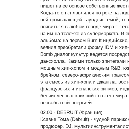
пишет на ее основе собственные жест
Когда-то он сплавлялся по реке на лод
ней громыхающей саундсистемой, теп
появиться в любом городе мира с сет
на им на тележке из супермаркета. В 
альбома: на первом Burn It индийские
веяния преобретали форму IDM и хип-х
Bomb диалог культур ведется посредс
дансхолла. Какими только эпитетами 
мощным хип-хопом и модным R&B, юж
брейком, северо-африканским трансом,
эта смесь из хип-хопа и джангла, вос
французских и испанских ритмов, инд
бесчисленных влияний со всего мира 
первобытной энергией.
02.00 - DEBRUIT (Франция)
Ксавье Тома (Debruit) - чудной парижс
продюсер, DJ, мультиинструменталист