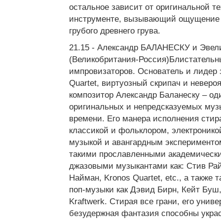
остальное зависит от оригинальной те
инструменте, вызывающий ощущение 
грубого древнего грува.
21.15 - Александр БАЛАНЕСКУ и Эве
(Великобритания-Россия)Блистательны
импровизаторов. Основатель и лидер 
Quartet, виртуозный скрипач и неверо
композитор Александр Баланеску – од
оригинальных и непредсказуемых муз
времени. Его манера исполнения стир
классикой и фольклором, электронико
музыкой и авангардным эксперименто
такими прославленными академически
джазовыми музыкантами как: Стив Рай
Найман, Kronos Quartet, etc., а также 
поп-музыки как Дэвид Бирн, Кейт Буш,
Kraftwerk. Стирая все грани, его унив
безудержная фантазия способны укра