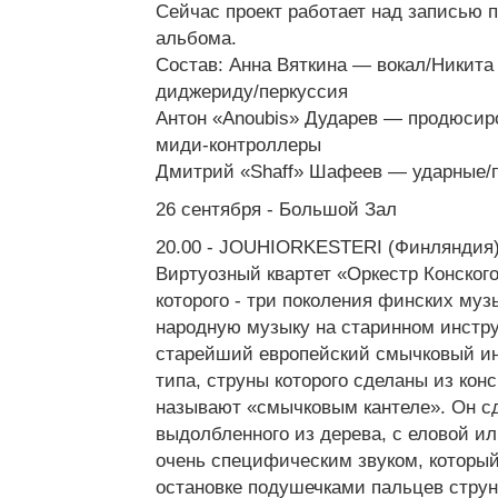
Сейчас проект работает над записью п
альбома.
Состав: Анна Вяткина — вокал/Никита
диджериду/перкуссия
Антон «Anoubis» Дударев — продюсир
миди-контроллеры
Дмитрий «Shaff» Шафеев — ударные/
26 сентября - Большой Зал
20.00 - JOUHIORKESTERI (Финляндия
Виртуозный квартет «Оркестр Конского
которого - три поколения финских муз
народную музыку на старинном инстру
старейший европейский смычковый ин
типа, струны которого сделаны из конс
называют «смычковым кантеле». Он с
выдолбленного из дерева, с еловой ил
очень специфическим звуком, который
остановке подушечками пальцев струн 