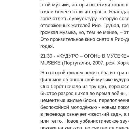
этой музыки, авторы посетили около 
взяли более сотни интервью. Благода
запечатлеть субкультуру, которую соз
отверженных жителей Рио. Грубая, гря
громкая музыка, но, тем не менее, – э
Это пронзительное кино снято в Рио-
годах.
21.30 - «КУДУРО – ОГОНЬ В МУСЕКЕ
MUSEKE (Португалия, 2007, реж. Хорге
Это второй фильм режиссёра из трип
фильмов об ангольской музыке кудуро
Она берёт начало из трущоб, перенас
быстро разросшихся во время войны, 
цементные жилые блоки, переполненн
беспокойной молодёжью - новым поко
в переводе означает «жесткий зад», а
или гетто. Новое урбанистическое зву
похоже на хип-хоп, но считается смес