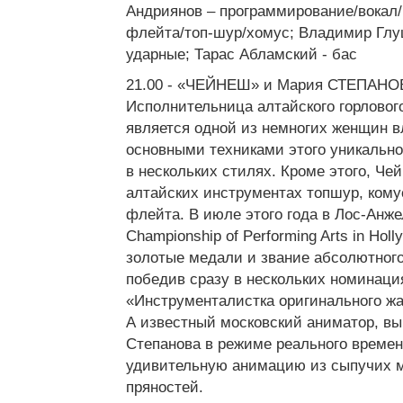
Андриянов – программирование/вокал/
флейта/топ-шур/хомус; Владимир Глуш
ударные; Тарас Абламский - бас
21.00 - «ЧЕЙНЕШ» и Мария СТЕПАНОВ
Исполнительница алтайского горловог
является одной из немногих женщин 
основными техниками этого уникально
в нескольких стилях. Кроме этого, Че
алтайских инструментах топшур, комус
флейта. В июле этого года в Лос-Анже
Championship of Performing Arts in Hol
золотые медали и звание абсолютног
победив сразу в нескольких номинаци
«Инструменталистка оригинального жа
А известный московский аниматор, в
Степанова в режиме реального времен
удивительную анимацию из сыпучих м
пряностей.