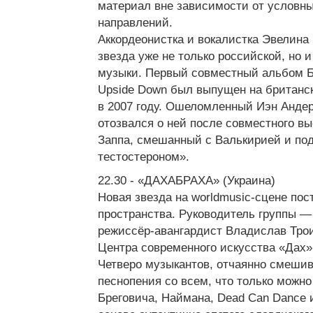
материал вне зависимости от условны
направлений.
Аккордеонистка и вокалистка Эвелина
звезда уже не только российской, но 
музыки. Первый совместный альбом Б
Upside Down был выпущен на британс
в 2007 году. Ошеломленный Иэн Андерсо
отозвался о ней после совместного в
Заппа, смешанный с Валькирией и по
тестостероном».
22.30 - «ДАХАБРАХА» (Украина)
Новая звезда на worldmusic-сцене пос
пространства. Руководитель группы —
режиссёр-авангардист Владислав Трои
Центра современного искусства «Дах» 
Четверо музыкантов, отчаянно смеши
песнопения со всем, что только можно
Бреговича, Наймана, Dead Can Dance 