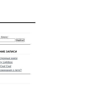
 блоге:
НИЕ ЗАПИСИ
тронные книги
ry Lightbox
 Ска! Ска!
оминания о лете?