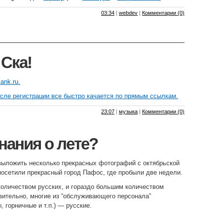
03:34
|
webdev
|
Комментарии (0)
 Ска!
ank.ru
.
осле регистрации все быстро качается по прямым ссылкам.
23:07
|
музыка
|
Комментарии (0)
ания о лете?
выложить несколько прекрасных фотографий с октябрьской
посетили прекрасный город Пафос, где пробыли две недели.
оличеством русских, и гораздо большим количеством
ивительно, многие из “обслуживающего персонала”
 горничные и т.п.) — русские.