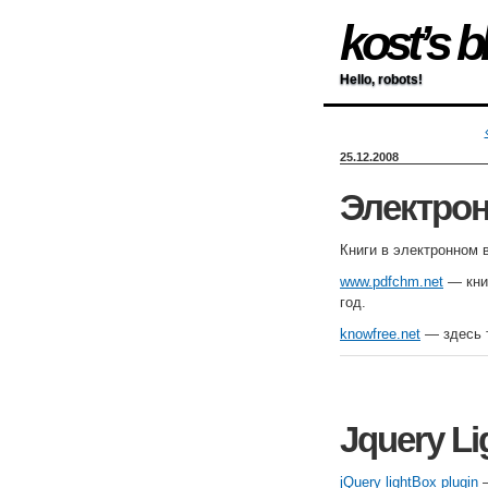
kost’s b
Hello, robots!
25.12.2008
Электрон
Книги в электронном 
www.pdfchm.net
— книг
год.
knowfree.net
— здесь т
Jquery Li
jQuery lightBox plugin
—