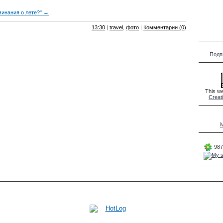
минания о лете?" →
13:30
|
travel
,
фото
|
Комментарии (0)
Подп
This we
Creat
M
987