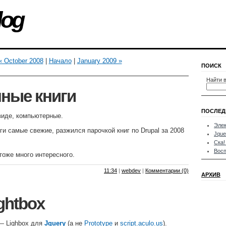
log
« October 2008
|
Начало
|
January 2009 »
ПОИСК
Найти в
ные книги
ПОСЛЕД
виде, компьютерные.
Элек
и самые свежие, разжился парочкой книг по Drupal за 2008
Jque
Ска!
Восп
оже много интересного.
11:34
|
webdev
|
Комментарии (0)
АРХИВ
ghtbox
 Lighbox для
Jquery
(а не
Prototype
и
script.aculo.us
).