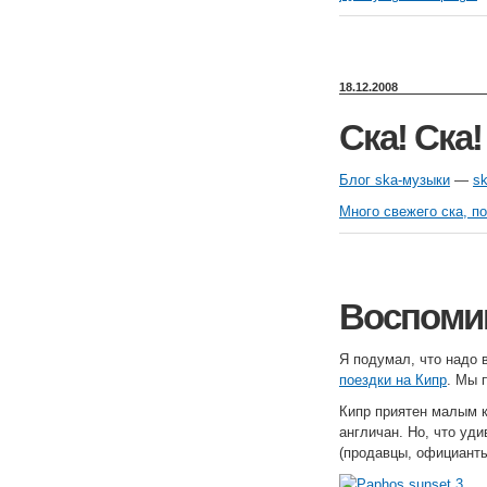
18.12.2008
Ска! Ска!
Блог ska-музыки
—
sk
Много свежего ска, п
Воспомин
Я подумал, что надо 
поездки на Кипр
. Мы 
Кипр приятен малым к
англичан. Но, что уд
(продавцы, официанты,