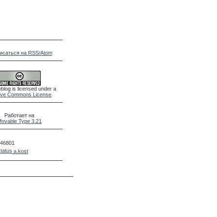
исаться на RSS/Atom
blog is licensed under a
ive Commons License
.
Работает на
ovable Type 3.21
46801
a.kost