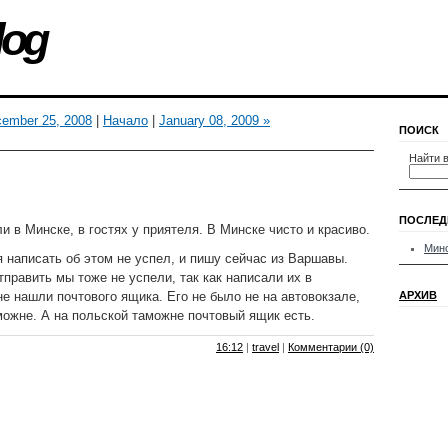
log
cember 25, 2008
|
Начало
|
January 08, 2009 »
ПОИСК
Найти в
ПОСЛЕД
и в Минске, в гостях у приятеля. В Минске чисто и красиво.
Мин
я написать об этом не успел, и пишу сейчас из Варшавы.
тправить мы тоже не успели, так как написали их в
не нашли почтового ящика. Его не было не на автовокзале,
АРХИВ
можне. А на польской таможне почтовый ящик есть.
16:12
|
travel
|
Комментарии (0)