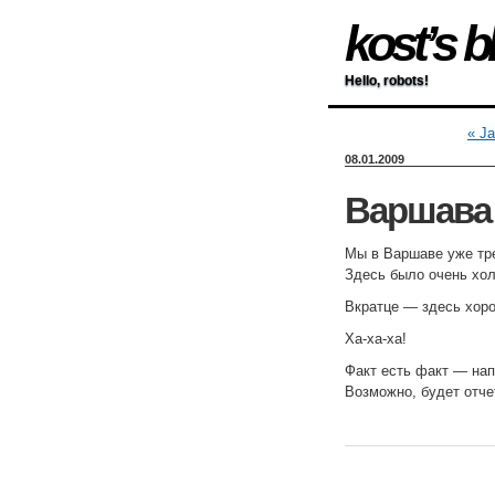
kost’s b
Hello, robots!
« Ja
08.01.2009
Варшава
Мы в Варшаве уже тре
Здесь было очень хол
Вкратце — здесь хоро
Ха-ха-ха!
Факт есть факт — на
Возможно, будет отче