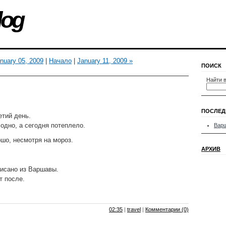
log
nuary 05, 2009
|
Начало
|
January 11, 2009 »
ПОИСК
Найти в
ПОСЛЕД
тий день.
одно, а сегодня потеплело.
Вар
шо, несмотря на мороз.
АРХИВ
писано из Варшавы.
т после.
02:35
|
travel
|
Комментарии (0)