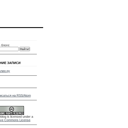
 блоге:
НИЕ ЗАПИСИ
лин.ру
исаться на RSS/Atom
blog is licensed under a
ive Commons License
.