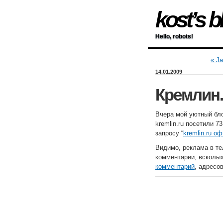
kost’s b
Hello, robots!
« Ja
14.01.2009
Кремлин.
Вчера мой уютный бло
kremlin.ru посетили 7
запросу “
kremlin.ru о
Видимо, реклама в те
комментарии, всколы
комментарий
, адресо