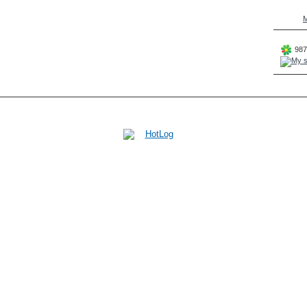
M
987