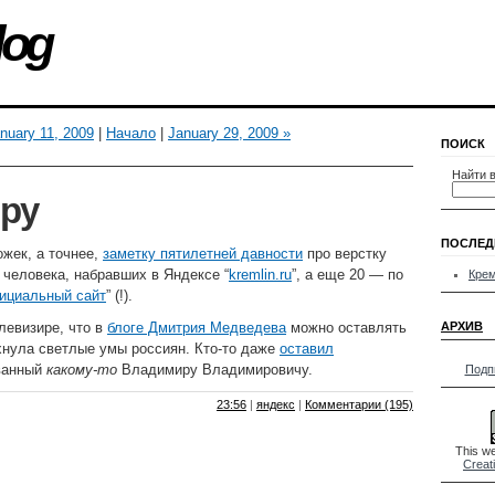
log
nuary 11, 2009
|
Начало
|
January 29, 2009 »
ПОИСК
Найти в
ру
ПОСЛЕД
жек, а точнее,
заметку пятилетней давности
про верстку
3 человека, набравших в Яндексе “
kremlin.ru
”, а еще 20 — по
Крем
фициальный сайт
” (!).
левизире, что в
блоге Дмитрия Медведева
можно оставлять
АРХИВ
хнула светлые умы россиян. Кто-то даже
оставил
ванный
какому-то
Владимиру Владимировичу.
Подп
23:56
|
яндекс
|
Комментарии (195)
This we
Creat