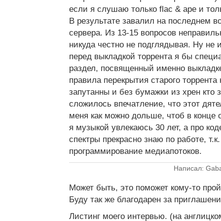
если я слушаю только flac & ape и толь
В результате завалил на последнем в
сервера. Из 13-15 вопросов неправильн
никуда честно не подглядывая. Ну не
перед выкладкой торрента я бы специ
раздел, посвященный именно выкладке
правила перекрытия старого торрента
запутанны и без бумажки из хрен кто 
сложилось впечатление, что этот дят
меня как можно дольше, чтоб в конце о
я музыкой увлекаюсь 30 лет, а про код
спектры прекрасно знаю по работе, т.к
программирование медиапотоков.
Написал: Gab
Может быть, это поможет кому-то про
Буду так же благодарен за приглашени
Листинг моего интервью. (на англицко