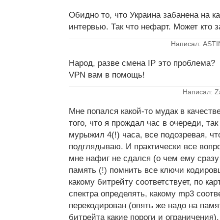
Обидно то, что Украина забанена на к
интервью. Так что нефарт. Может кто 
Написал: ASTI
Народ, разве смена IP это проблема?
VPN вам в помощь!
Написал: Z
Мне попался какой-то мудак в качест
того, что я прождал час в очереди, та
мурыжил 4(!) часа, все подозревая, что
подглядываю. И практически все вопро
мне нафиг не сдался (о чем ему сразу
память (!) помнить все ключи кодиров
какому битрейту соответствует, по кар
спектра определять, какому mp3 соотв
перекодирован (опять же надо на памят
битрейта какие пороги и ограничения).