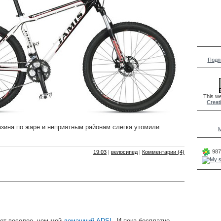
Подп
This we
Creat
азина по жаре и неприятным районам слегка утомили
M
987
19:03
|
велосипед
|
Комментарии (4)
ет веселее, чем мой
домашний ADSL
. И пока бесплатно.