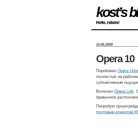
kost’s b
Hello, robots!
16.06.2009
Opera 10
Поробовал
Opera Unit
полностью на рабочем
субъективным ощуще
Включил
Opera Link
. 
привычное расположен
Попробую проапгрейди
почтовым клиентом M