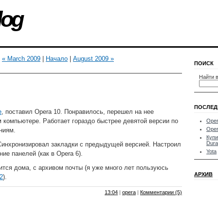
log
« March 2009
|
Начало
|
August 2009 »
ПОИСК
Найти в
ПОСЛЕД
e
, поставил Opera 10. Понравилось, перешел на нее
 компьютере. Работает гораздо быстрее девятой версии по
Oper
Oper
ниям.
Купи
Dura
Синхронизировал закладки с предыдущей версией. Настроил
Yota
ие панелей (как в Opera 6).
тся дома, с архивом почты (я уже много лет пользуюсь
АРХИВ
2
).
13:04
|
opera
|
Комментарии (5)