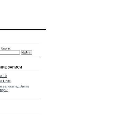
 блоге:
НИЕ ЗАПИСИ
a 10
a Unite
л велосипед Jamis
ngo 3