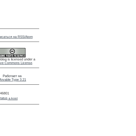
исаться на RSS/Atom
blog is licensed under a
ive Commons License
.
Работает на
ovable Type 3.21
46801
a.kost