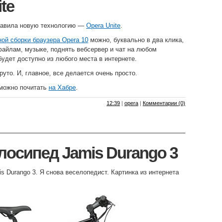
te
ставила новую технологию —
Opera Unite
.
ой сборки браузера Opera 10
можно, буквально в два клика,
файлам, музыке, поднять вебсервер и чат на любом
будет доступно из любого места в интернете.
руто. И, главное, все делается очень просто.
 можно почитать
на Хабре
.
12:39
|
opera
|
Комментарии (0)
лосипед Jamis Durango 3
s Durango 3. Я снова веселопедист. Картинка из интернета