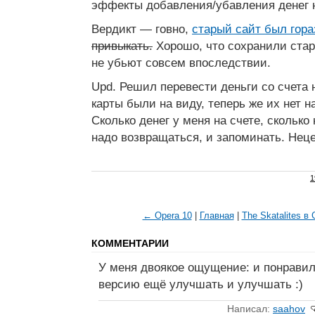
эффекты добавления/убавления денег н
Вердикт — говно,
старый сайт был гор
привыкать.
Хорошо, что сохранили ста
не убьют совсем впоследствии.
Upd. Решил перевести деньги со счета н
карты были на виду, теперь же их нет н
Сколько денег у меня на счете, сколько
надо возвращаться, и запоминать. Нец
1
← Opera 10
|
Главная
|
The Skatalites в
КОММЕНТАРИИ
У меня двоякое ощущение: и понравило
версию ещё улучшать и улучшать :)
Написал:
saahov