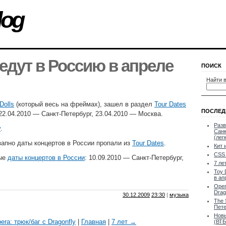
log
 едут в Россию в апреле
ПОИСК
Найти в
Dolls
(который весь на фреймах), зашел в раздел
Tour Dates
ПОСЛЕД
22.04.2010 — Санкт-Петербург, 23.04.2010 — Москва.
Разв
у
.
Санк
(лег
апно даты концертов в России пропали из
Tour Dates
.
Кит 
CSS 
ые
даты концертов в России
: 10.09.2010 — Санкт-Петербург,
7 ле
Toy 
в ап
Oper
Drag
30.12.2009
23:30
|
музыка
The 
Пете
Новы
ra: трюк/баг с Dragonfly
|
Главная
|
7 лет →
(ВТБ