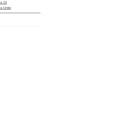
a 10
a Unite