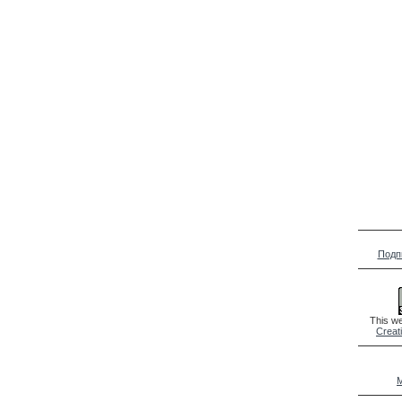
Подп
This we
Creat
M