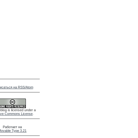
исаться на RSS/Atom
blog is licensed under a
ive Commons License
.
Работает на
ovable Type 3.21