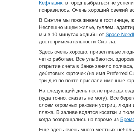
Кефлавик
, в город выбраться не успели
понравилось. Очень хороший свежий во
В Сиэтле мы пока живем в гостинице, 
Неспешно ищем жилье, гуляем, адапти
мы в 10 минутах ходьбы от
Space Need
достопримечательности Сиэтла.
Здесь очень хорошо, приветливые люди
четко работает. Все улыбаются, здоров
открытие счета в банке заняло полчаса
дебетовых карточек (на имя Preferred C
три дня по почте прислали именные кар
На следующий день после приезда езд
(куда точно, сказать не могу). Все бер
слоем огромных раковин устриц, люди 
пляжа. В заливе водятся косатки и тюл
когда возвращались на пароме из
Брем
Еще здесь очень много местных небол