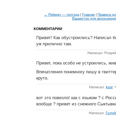
← Ребенку — полгода
|
Главная
|
Правила до
Вашингтон для велосипед
КОММЕНТАРИИ
Привет! Как обустроились? Написал б
уж прилично там.
Написал: Pospel
Привет, пока особо не устроились, жи
Впечатления понемногу пишу в твиттер
круто.
Написал:
kost
вот это повезло! как с языком ? с Ро
вообще ? привет из снежного Сыктывк
Написал:
Голуб