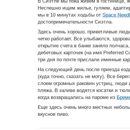
В Сиэтле мы пока живем в гостинице, 
Неспешно ищем жилье, гуляем, адапти
мы в 10 минутах ходьбы от
Space Need
достопримечательности Сиэтла.
Здесь очень хорошо, приветливые люди
четко работает. Все улыбаются, здоров
открытие счета в банке заняло полчаса
дебетовых карточек (на имя Preferred C
три дня по почте прислали именные кар
На следующий день после приезда езд
(куда точно, сказать не могу). Все бер
слоем огромных раковин устриц, люди 
пляжа. В заливе водятся косатки и тюл
когда возвращались на пароме из
Брем
Еще здесь очень много местных небол
вкусное пиво.