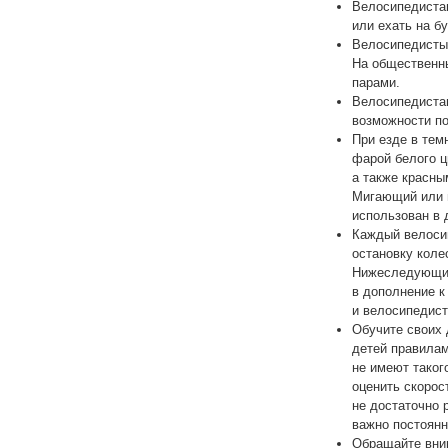
Велосипедистам
или ехать на бу
Велосипедисты
На общественны
парами.
Велосипедистам
возможности по
При езде в тем
фарой белого ц
а также красны
Мигающий или п
использован в 
Каждый велоси
остановку коле
Нижеследующие
в дополнение к
и велосипедист
Обучите своих 
детей правилам
не имеют таког
оценить скорос
не достаточно 
важно постоянн
Обращайте вним