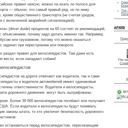
Oper
сийских правил неясно, можно ли ехать по полосе для
Drag
орта — обычно, это самый правый ряд, но по нему
The 
Пете
, кроме общественного транспорта (не считая уродов,
я с включенной аварийной сигнализацией).
АРХИВ
а» (driver duide) процентов на 60 состоят из рекомендаций,
 с объяснением, почему надо делать именно так. Например,
Подп
обусом или грузовиком, потому что можно оказаться
ас заденет при перестроении или повороте.
ю раздел правил для велосипедистов. Там даже есть
бя вести, если нападают собаки!
This we
Creat
велосипедистов
сипедистов на дороге отвечают как водители, так и сами
M
сипедисты и водители автомобилей имеют одинаковые
 степень ответственности. Водители и велосипедисты,
987
ила дорожного движения, могут быть оштрафованы.
роге
. Более 39 000 велосипедистов погибают или получают
 СШA. Если водители и велосипедисты будут понимать
е законы штата, то это увеличит безопасность дорожного
астников:
ен остановиться перед велосипедистом, пересекающим