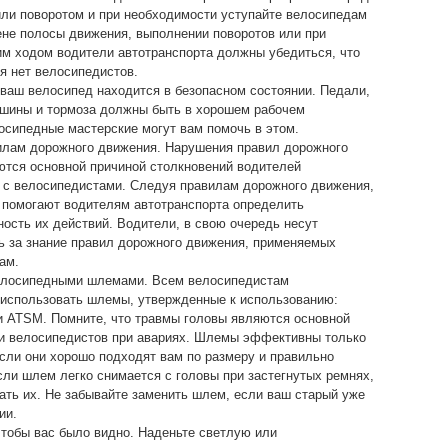
ли поворотом и при необходимости уступайте велосипедам
ене полосы движения, выполнении поворотов или при
м ходом водители автотранспорта должны убедиться, что
ия нет велосипедистов.
 ваш велосипед находится в безопасном состоянии. Педали,
 шины и тормоза должны быть в хорошем рабочем
осипедные мастерские могут вам помочь в этом.
илам дорожного движения. Нарушения правил дорожного
тся основной причиной столкновений водителей
 с велосипедистами. Следуя правилам дорожного движения,
 помогают водителям автотранспорта определить
ость их действий. Водители, в свою очередь несут
ь за знание правил дорожного движения, применяемых
ам.
елосипедными шлемами. Всем велосипедистам
 использовать шлемы, утвержденные к использованию:
и ATSM. Помните, что травмы головы являются основной
ли велосипедистов при авариях. Шлемы эффективны только
если они хорошо подходят вам по размеру и правильно
сли шлем легко снимается с головы при застегнутых ремнях,
ать их. Не забывайте заменить шлем, если ваш старый уже
ии.
чтобы вас было видно. Наденьте светлую или