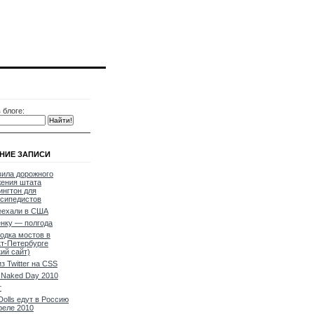
 блоге:
НИЕ ЗАПИСИ
ила дорожного
ения штата
нгтон для
сипедистов
еехали в США
нку — полгода
одка мостов в
т-Петербурге
кий сайт)
из Twitter на CSS
Naked Day 2010
т
Dolls едут в Россию
реле 2010