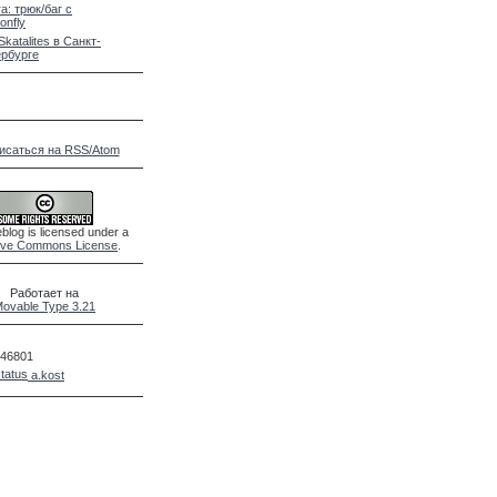
a: трюк/баг с
onfly
Skatalites в Санкт-
рбурге
исаться на RSS/Atom
blog is licensed under a
ive Commons License
.
Работает на
ovable Type 3.21
46801
a.kost