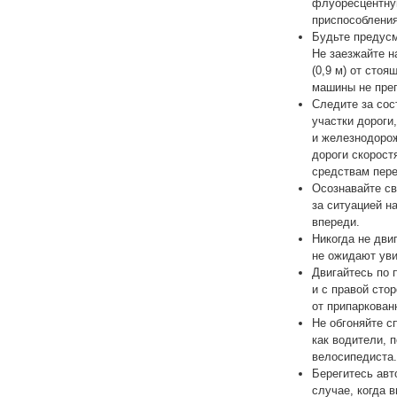
флуоресцентну
приспособления
Будьте предус
Не заезжайте н
(0,9 м) от сто
машины не прег
Следите за сос
участки дороги
и железнодорож
дороги скорост
средствам пере
Осознавайте св
за ситуацией н
впереди.
Никогда не дви
не ожидают уви
Двигайтесь по 
и с правой сто
от припаркован
Не обгоняйте с
как водители, 
велосипедиста.
Берегитесь авт
случае, когда 