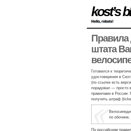
kost’s b
Hello, robots!
Правила
штата Ва
велосип
Готовился к теоретич
удостоверения в Сиэ
(по ссылке есть верс
порадовал — просто в
правилами в России. 
получить штраф (ticke
Велосипедис
по обочине,
По российским правил