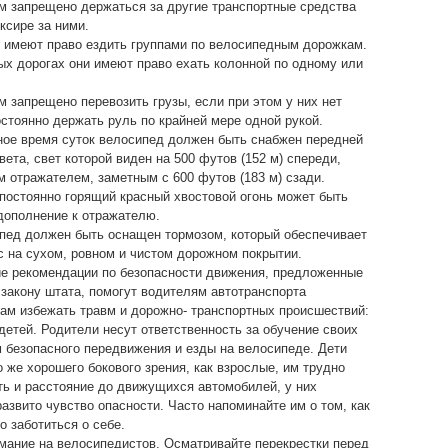
 запрещено держаться за другие транспортные средства
ксире за ними.
 имеют право ездить группами по велосипедным дорожкам.
х дорогах они имеют право ехать колонной по одному или
 запрещено перевозить грузы, если при этом у них нет
стоянно держать руль по крайней мере одной рукой.
ное время суток велосипед должен быть снабжен передней
вета, свет которой виден на 500 футов (152 м) спереди,
м отражателем, заметным с 600 футов (183 м) сзади.
остоянно горящий красный хвостовой огонь может быть
дополнение к отражателю.
пед должен быть оснащен тормозом, который обеспечивает
с на сухом, ровном и чистом дорожном покрытии.
 рекомендации по безопасности движения, предложенные
 закону штата, помогут водителям автотранспорта
ам избежать травм и дорожно- транспортных происшествий:
детей. Родители несут ответственность за обучение своих
 безопасного передвижения и езды на велосипеде. Дети
о же хорошего бокового зрения, как взрослые, им трудно
ть и расстояние до движущихся автомобилей, у них
развито чувство опасности. Часто напоминайте им о том, как
о заботиться о себе.
ание на велосипедистов. Осматривайте перекрестки перед