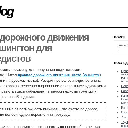
log
 дорожного движения
ПОИСК
шингтон для
Найти в
едистов
ПОСЛЕД
ескому экзамену для получения водительского
Прав
движ
тле. Читал
правила дорожного движения штата Вашингтон
Ваши
ия и на русском языке). Раздел про велосипедистов очень
вело
се хорошо, особенно в сравнении с невнятными идиотскими
Пер
Правила здесь соблюдают, в велосипедисты тоже могут
Ребе
Разв
t) за несоблюдение.
Санк
(лег
Кит 
ты имеют возможность выбирать, где ехать: по дороге,
CSS 
 по велосипедной дорожке или тротуару.
7 ле
Toy 
в ап
ам велосипедисты должны ехать по проезжей части, как