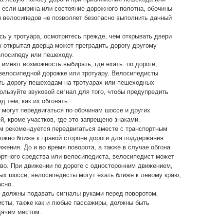
 если ширина или состояние дорожного полотна, обочины
 велосипедов не позволяет безопасно выполнить данный
ь у тротуара, осмотритесь прежде, чем открывать двери
к открытая дверца может преградить дорогу другому
елосипеду или пешеходу.
имеют возможность выбирать, где ехать: по дороге,
 велосипедной дорожке или тротуару. Велосипедисты
ть дорогу пешеходам на тротуарах или пешеходных
ользуйте звуковой сигнал для того, чтобы предупредить
д тем, как их обгонять.
могут передвигаться по обочинам шоссе и других
й, кроме участков, где это запрещено знаками.
м рекомендуется передвигаться вместе с транспортным
можно ближе к правой стороне дороги для поддержания
ижения. До и во время поворота, а также в случае обгона
ортного средства или велосипедиста, велосипедист может
во. При движении по дороге с односторонним движением,
ых шоссе, велосипедисты могут ехать ближе к левому краю,
асно.
 должны подавать сигналы руками перед поворотом.
сты, также как и любые пассажиры, должны быть
дячим местом.