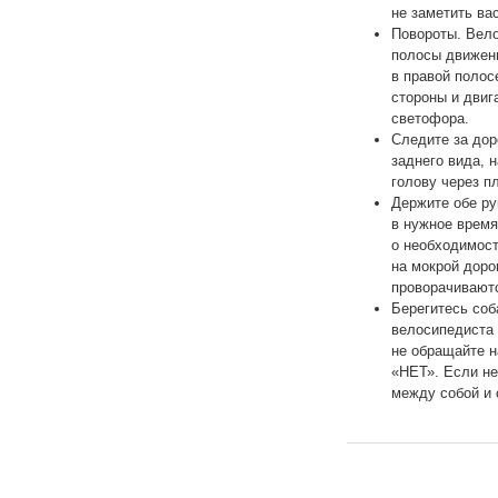
не заметить вас
Повороты. Вело
полосы движени
в правой полос
стороны и двиг
светофора.
Следите за дор
заднего вида, 
голову через п
Держите обе ру
в нужное время
о необходимост
на мокрой доро
проворачиваютс
Берегитесь соб
велосипедиста 
не обращайте н
«НЕТ». Если не
между собой и 