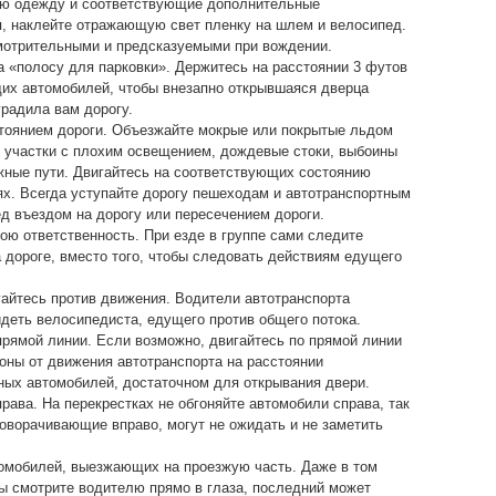
ю одежду и соответствующие дополнительные
, наклейте отражающую свет пленку на шлем и велосипед.
мотрительными и предсказуемыми при вождении.
а «полосу для парковки». Держитесь на расстоянии 3 футов
ящих автомобилей, чтобы внезапно открывшаяся дверца
радила вам дорогу.
тоянием дороги. Объезжайте мокрые или покрытые льдом
, участки с плохим освещением, дождевые стоки, выбоины
ные пути. Двигайтесь на соответствующих состоянию
ях. Всегда уступайте дорогу пешеходам и автотранспортным
д въездом на дорогу или пересечением дороги.
ою ответственность. При езде в группе сами следите
а дороге, вместо того, чтобы следовать действиям едущего
гайтесь против движения. Водители автотранспорта
деть велосипедиста, едущего против общего потока.
прямой линии. Если возможно, двигайтесь по прямой линии
роны от движения автотранспорта на расстоянии
ных автомобилей, достаточном для открывания двери.
права. На перекрестках не обгоняйте автомобили справа, так
поворачивающие вправо, могут не ожидать и не заметить
омобилей, выезжающих на проезжую часть. Даже в том
вы смотрите водителю прямо в глаза, последний может