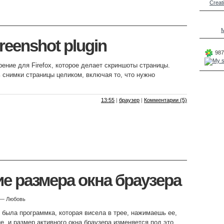
Creat
M
creenshot plugin
987
ние для Firefox, которое делает скриншоты страницы.
 снимки страницы целиком, включая то, что нужно
13:55
|
браузер
|
Комментарии (5)
е размера окна браузера
 — Любовь
я была программка, которая висела в трее, нажимаешь ее,
, и размер активного окна браузера изменяется под это