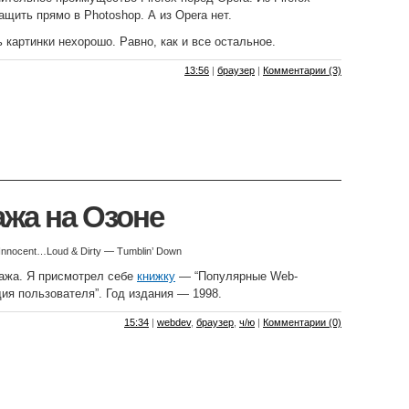
ащить прямо в Photoshop. А из Opera нет.
 картинки нехорошо. Равно, как и все остальное.
13:56
|
браузер
|
Комментарии (3)
жа на Озоне
Innocent…Loud & Dirty — Tumblin’ Down
жа. Я присмотрел себе
книжку
— “Популярные Web-
ия пользователя”. Год издания — 1998.
15:34
|
webdev
,
браузер
,
ч/ю
|
Комментарии (0)