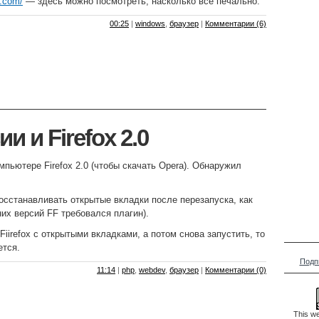
z.com/
— здесь можно посмотреть, насколько все печально.
00:25
|
windows
,
браузер
|
Комментарии (6)
и и Firefox 2.0
мпьютере Firefox 2.0 (чтобы скачать Opera). Обнаружил
восстанавливать открытые вкладки после перезапуска, как
них версий FF требовался плагин).
 Fiirefox с открытыми вкладками, а потом снова запустить, то
ется.
Подп
11:14
|
php
,
webdev
,
браузер
|
Комментарии (0)
This we