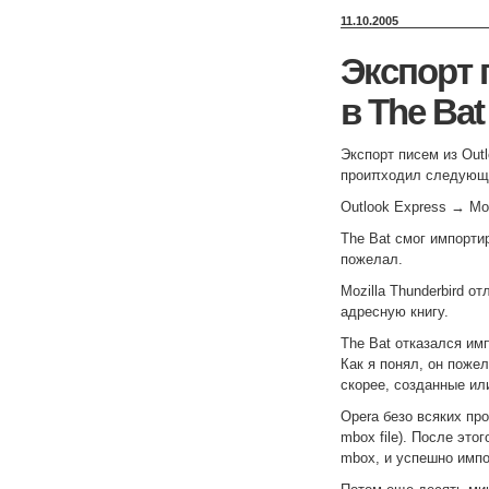
11.10.2005
Экспорт 
в The Bat
Экспорт писем из Out
проиπходил следующ
Outlook Express → Moz
The Bat смог импорти
пожелал.
Mozilla Thunderbird 
адресную книгу.
The Bat отказался им
Как я понял, он поже
скорее, созданные ил
Opera безо всяких про
mbox file). После это
mbox, и успешно импо