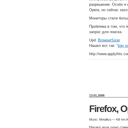
разрешение. Особо я 
Opera, но сейчас захо
Мониторы стали больш
Проблема в том, что я
запрос для поиска.
Upd.
BrowserSizer
.
Нашел вот так: “
tray s
http://www.applythis.c
13.01.2006
Firefox, 
Music: Metallica — Kill ‘em 
Нашел еще одно сомни