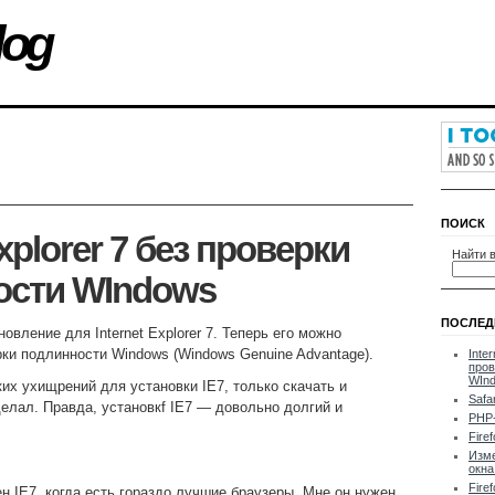
log
ПОИСК
Explorer 7 без проверки
Найти в
ости WIndows
ПОСЛЕД
новление для Internet Explorer 7. Теперь его можно
рки подлинности Windows (Windows Genuine Advantage).
Inter
пров
WIn
ких ухищрений для установки IE7, только скачать и
Safa
делал. Правда, установкf IE7 — довольно долгий и
PHP-
Fire
Изм
окна
Fire
ен IE7, когда есть гораздо лучшие браузеры. Мне он нужен