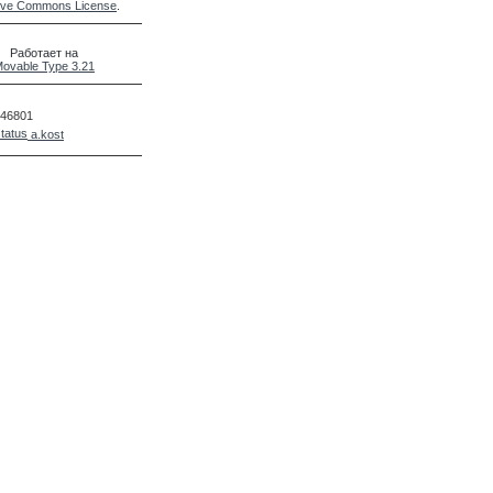
ive Commons License
.
Работает на
ovable Type 3.21
46801
a.kost