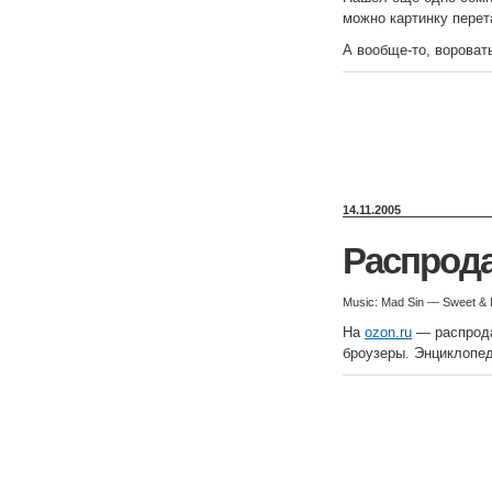
можно картинку перет
А вообще-то, воровать
14.11.2005
Распрода
Music: Mad Sin — Sweet & 
На
ozon.ru
— распрода
броузеры. Энциклопед