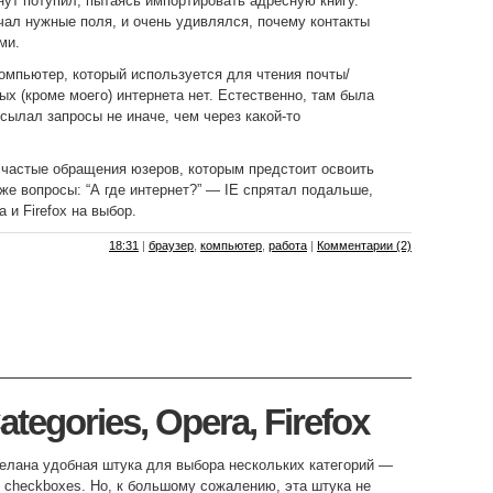
ут потупил, пытаясь импортировать адресную книгу.
ал нужные поля, и очень удивлялся, почему контакты
ми.
компьютер, который используется для чтения почты/
ых (кроме моего) интернета нет. Естественно, там была
осылал запросы не иначе, чем через какой-то
частые обращения юзеров, которым предстоит освоить
кже вопросы: “А где интернет?” — IE спрятал подальше,
 и Firefox на выбор.
18:31
|
браузер
,
компьютер
,
работа
|
Комментарии (2)
ategories, Opera, Firefox
делана удобная штука для выбора нескольких категорий —
checkboxes. Но, к большому сожалению, эта штука не