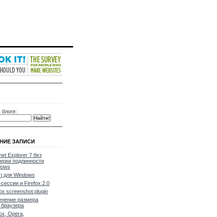
 блоге:
НИЕ ЗАПИСИ
net Explorer 7 без
ерки подлинности
dows
ri для Windows
сессии и Firefox 2.0
fox screenshot plugin
енение размера
 браузера
fox, Opera,