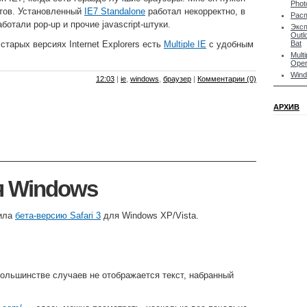
Phot
йтов. Установленный
IE7 Standalone
работал некорректно, в
Расп
аботали pop-up и прочие javascript-штуки.
Эксп
Outl
старых версиях Internet Explorers есть
Multiple IE
с удобным
Bat
Multi
Oper
Win
12:03
|
ie
,
windows
,
браузер
|
Комментарии (0)
АРХИВ
ля Windows
тила
бета-версию Safari 3
для Windows XP/Vista.
большинстве случаев не отображается текст, набранный