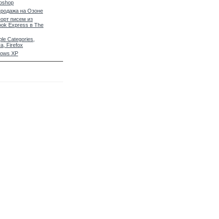
oshop
родажа на Озоне
орт писем из
ook Express в The
ple Categories,
a, Firefox
dows XP