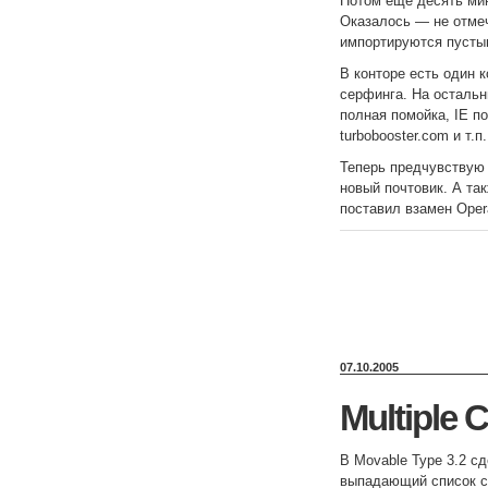
Потом еще десять мин
Оказалось — не отмеч
импортируются пусты
В конторе есть один 
серфинга. На остальн
полная помойка, IE п
turbobooster.com и т.п.
Теперь предчувствую 
новый почтовик. А та
поставил взамен Opera
07.10.2005
Multiple C
В Movable Type 3.2 с
выпадающий список с 