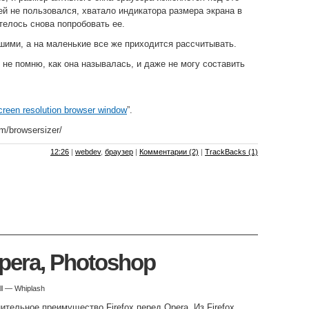
ей не пользовался, хватало индикатора размера экрана в
телось снова попробовать ее.
ими, а на маленькие все же приходится рассчитывать.
 не помню, как она называлась, и даже не могу составить
creen resolution browser window
”.
om/browsersizer/
12:26
|
webdev
,
браузер
|
Комментарии (2)
|
TrackBacks (1)
Opera, Photoshop
All — Whiplash
тельное преимущество Firefox перед Opera. Из Firefox