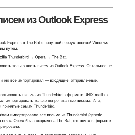
писем из Outlook Express
look Express в The Bat с попутной переустановкой Windows
им путем.
illa Thunderbird → Opera → The Bat.
ровать только часть писем из Outlook Express. Остальное не
отлично все импортировал — входящие, отправленные,
портировать письма из Thunderbird в формате UNIX-mailbox.
лал импортировать только непрочитанные письма. Или,
и принятые самим Thunderbird.
блем импортировала все письма из Thunderbird (generic
го почта Opera была скормлена The Bat, как почта в формате
ртирована.