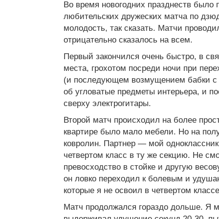
Во время новогодних празднеств было 
любительских дружеских матча по дзю
молодость, так сказать. Матчи проводи
отрицательно сказалось на всем.
Первый закончился очень быстро, в свя
места, грохотом посреди ночи при пере
(и последующем возмущением бабки с т
об угловатые предметы интерьера, и 
сверху электрогитары.
Второй матч происходил на более прос
квартире было мало мебели. Но на по
ковролин. Партнер — мой одноклассник
четвертом класс в ту же секцию. Не см
превосходство в стойке и другую весов
он ловко переходил к болевым и удуш
которые я не освоил в четвертом классе
Матч продолжался гораздо дольше. Я 
выдерживал удушение секунд 20-30, пы