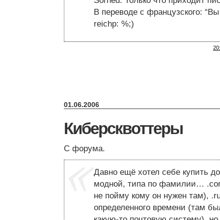
Sorhed: Только что приходит пис
В переводе с французского: “Вы
reichp: %;)
20
01.06.2006
Киберсквоттеры
С форума.
Давно ещё хотел себе купить д
модной, типа по фамилии… .com
не пойму кому он нужен там), .r
определенного времени (там бы
какую-то почтовую систему), но 