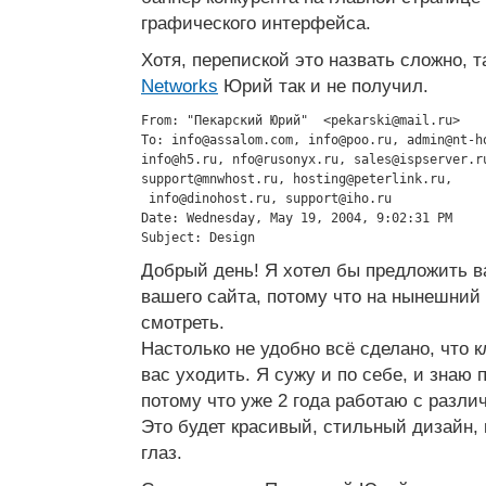
графического интерфейса.
Хотя, перепиской это назвать сложно, т
Networks
Юрий так и не получил.
From: "Пекарский Юрий"  <
pekarski@mail.ru
>

To: 
info@assalom.com
, 
info@poo.ru
, 
admin@nt-h
info@h5.ru
, 
nfo@rusonyx.ru
, 
sales@ispserver.r
support@mnwhost.ru
, 
hosting@peterlink.ru
,

info@dinohost.ru
, 
support@iho.ru
Date: Wednesday, May 19, 2004, 9:02:31 PM

Subject: Design
Добрый день! Я хотел бы предложить в
вашего сайта, потому что на нынешний
смотреть.
Настолько не удобно всё сделано, что к
вас уходить. Я сужу и по себе, и знаю 
потому что уже 2 года работаю с разл
Это будет красивый, стильный дизайн, 
глаз.