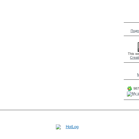
Подп
This we
Creat
M
987