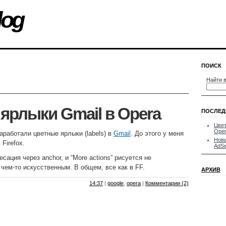
log
ПОИСК
Найти в
ярлыки Gmail в Opera
ПОСЛЕД
Цвет
Ope
аработали цветные ярлыки (labels) в
Gmail
. До этого у меня
Новы
Firefox.
AdS
сация через anchor, и “More actions” рисуется не
 чем-то искусственным. В общем, все как в FF.
АРХИВ
14:37
|
google
,
opera
|
Комментарии (2)