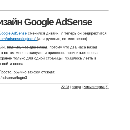
зайн Google AdSense
Google AdSense
сменился дизайн. И теперь он редиректится
com/adsense/login/ru/
(для русских, естесственно).
айн,
видимо, час-два назад
, потому что два часа назад
а потом меня выкинуло, и пришлось логиниться снова.
хранен только для одной страницы, пришлось лезть в
 войти снова.
Просто, обычно захожу отсюда:
m/adsense/login3
22:28
|
google
|
Комментарии (3)