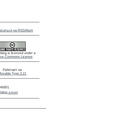
исаться на RSS/Atom
blog is licensed under a
ive Commons License
.
Работает на
ovable Type 3.21
46801
a.kost