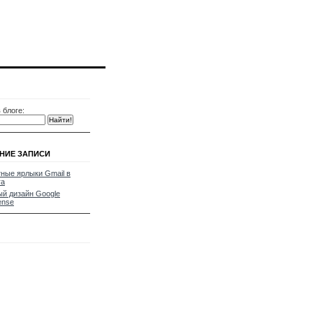
 блоге:
НИЕ ЗАПИСИ
ные ярлыки Gmail в
ra
й дизайн Google
ense